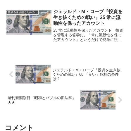
かを決めなくてはならなくなる。こうな
ると世の常として、正しい結論が下せる
割合はどうしても低くなる。そのため賢
ジェラルド・M・ローブ『投資を
投資を生き抜くための戦い
い投資家は、取引...
生き抜くための戦い』25 常に流
動性を保ったアカウント
25 常に流動性を保ったアカウント 投資
を管理する哲学に、「常に流動性を保っ
たアカウント」というだけで簡単に説明
のつくものがある。 「常に流動性を保
った口座」は「偽りの安心感」の反対を
一言で表すものと考えればいいと思いま
す。 通常まったく投...
ジェラルド・M・ローブ『投資を生き抜
くための戦い』68 「良い」銘柄の条件
は？
週刊新潮別冊『昭和とバブルの影法師』
★★
コメント