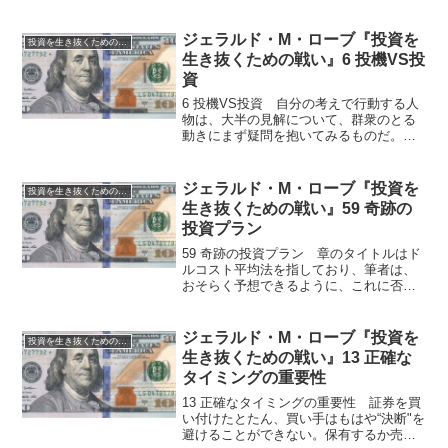
ジェラルド・M・ローブ『投資を
投資を生き抜くための戦い
生き抜くための戦い』6 投機VS投
資
6 投機VS投資 自分の考えで行動する人
物は、大半の見解について、群衆のとる
動きにまず疑問を抱いてみるものだ。な
ぜならほとんどの場合、彼らは間違って
いるからだ。 私は、利益が小さく安全
なインカムを得ようとすると必ず損失を
ジェラルド・M・ローブ『投資を
投資を生き抜くための戦い
招くと信じているので...
生き抜くための戦い』59 奇跡の
投資プラン
59 奇跡の投資プラン 章のタイトルはド
ルコスト平均法を指しており、筆者は、
おそらく予想できるように、これに否定
的です。 「貯蓄だけで金持ちになれる
人はいない。単なる貯蓄は、社会主義の
富の再配分の発想に酷似している。そし
ジェラルド・M・ローブ『投資を
投資を生き抜くための戦い
て社会主義同様、世間...
生き抜くための戦い』13 正確な
タイミングの重要性
13 正確なタイミングの重要性 証券を買
い付けたとたん、買い手はもはや“決断"を
避けることができない。保有するか売る