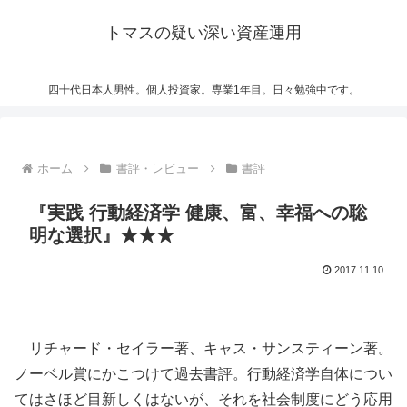
トマスの疑い深い資産運用
四十代日本人男性。個人投資家。専業1年目。日々勉強中です。
ホーム
書評・レビュー
書評
『実践 行動経済学 健康、富、幸福への聡
明な選択』★★★
2017.11.10
リチャード・セイラー著、キャス・サンスティーン著。
ノーベル賞にかこつけて過去書評。行動経済学自体につい
てはさほど目新しくはないが、それを社会制度にどう応用