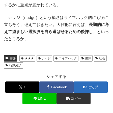
するかに重点が置かれている。
ナッジ（nudge）という概念はライフハック的にも役に
立ちそう。憶えておきたい。大雑把に言えば、
長期的に考
えて望ましい選択肢を自ら選ばせるための後押し
、といっ
たところか。
書評
★★★
ナッジ
ライフハック
書評
社会
行動経済
シェアする
X
Facebook
はてブ
LINE
コピー