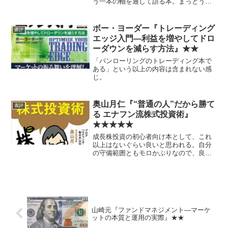
う一本の軸を通して語る本。まっとうす
ぎて教科書的というか、やや退屈という
か気が滅入るというか、そういう感じも
しなくはないが、非常に良い内容に思え
ボー・ヨーダー『トレーディング
書評
る。おすすめ。
エッジ入門―利益を増やしてドロ
ーダウンを減らす方法』★★
「パンローリングのトレーディング本で
ある」という以上の内容は含まれない感
じ。
奥山月仁『“普通の人”だから勝て
書評
る エナフン流株式投資術』
★★★★★
成長株投資の初心者向け本として、これ
以上はないぐらい良いと思われる。自分
の守備範囲ともモロかぶりなので、良い
意味で「他人に読んでほしくない」と思
わせるものがあった。
山崎元『ファンドマネジメント―マーケ
ットの本質と運用の実際』★★