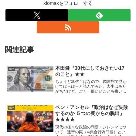
xfomaxをフォローする
関連記事
本田健『30代にしておきたい17
書評
のこと』★★
ちょうど30代半ばなので、図書館で見か
けてぱらぱらと読んでみた。大半はあり
がちだけど、ごく一部いいことも書いて
あった。
ベン・アンセル『政治はなぜ失敗
書評
するのか ５つの罠からの脱出』
★★★★
現代の様々な政治の問題・ジレンマにつ
いて、連帯の罠（≒集合行為問題）とい