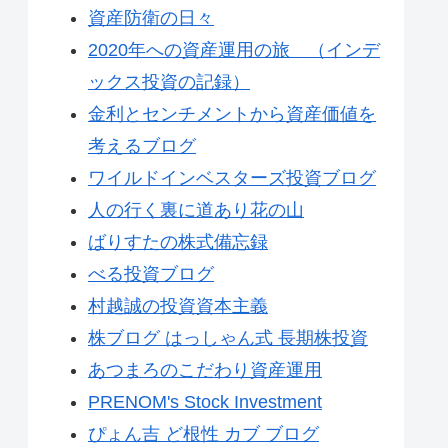
資産防衛の日々
2020年への資産運用の旅 （インデ
ックス投資の記録）
金利とセンチメントから資産価値を
考えるブログ
ワイルドインベスターズ投資ブログ
人の行く裏に道あり花の山
ばりすたの株式備忘録
べる投資ブログ
村越誠の投資資本主義
株ブログ はっしゃん式 長期株投資
あつまろのこだわり資産運用
PRENOM's Stock Investment
ぴょん吉 ど根性 カブ ブログ