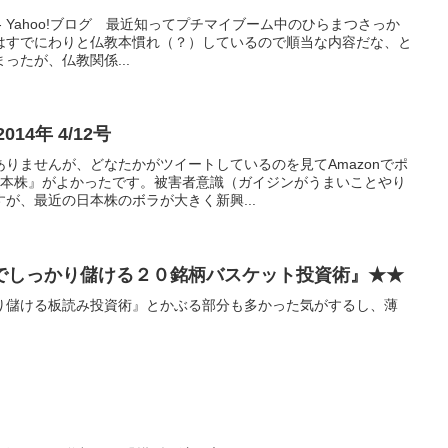
 Way - Yahoo!ブログ 最近知ってプチマイブーム中のひらまつさっか
はすでにわりと仏教本慣れ（？）しているので順当な内容だな、と
ったが、仏教関係...
14年 4/12号
りませんが、どなたかがツイートしているのを見てAmazonでポ
 日本株』がよかったです。被害者意識（ガイジンがうまいことやり
が、最近の日本株のボラが大きく新興...
でしっかり儲ける２０銘柄バスケット投資術』★★
り儲ける板読み投資術』とかぶる部分も多かった気がするし、薄