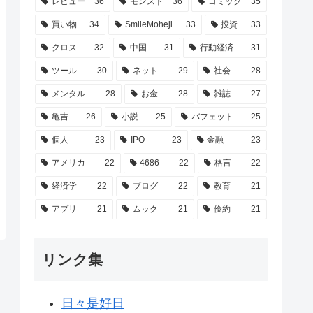
レビュー
36
モンスト
36
コミック
35
買い物
34
SmileMoheji
33
投資
33
クロス
32
中国
31
行動経済
31
ツール
30
ネット
29
社会
28
メンタル
28
お金
28
雑誌
27
亀吉
26
小説
25
バフェット
25
個人
23
IPO
23
金融
23
アメリカ
22
4686
22
格言
22
経済学
22
ブログ
22
教育
21
アプリ
21
ムック
21
倹約
21
リンク集
日々是好日