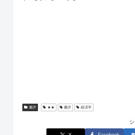
書評
★★
書評
経済学
シ
X
Facebook