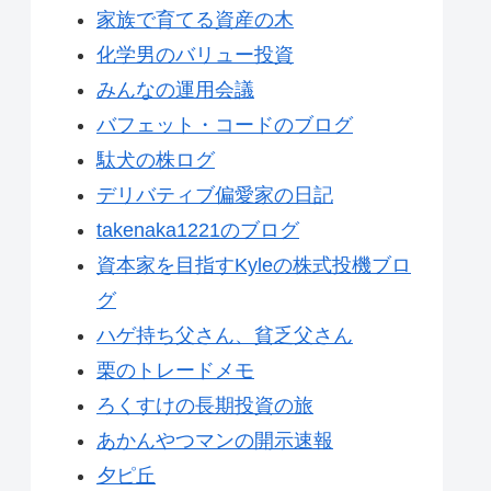
家族で育てる資産の木
化学男のバリュー投資
みんなの運用会議
バフェット・コードのブログ
駄犬の株ログ
デリバティブ偏愛家の日記
takenaka1221のブログ
資本家を目指すKyleの株式投機ブロ
グ
ハゲ持ち父さん、貧乏父さん
栗のトレードメモ
ろくすけの長期投資の旅
あかんやつマンの開示速報
夕ピ丘