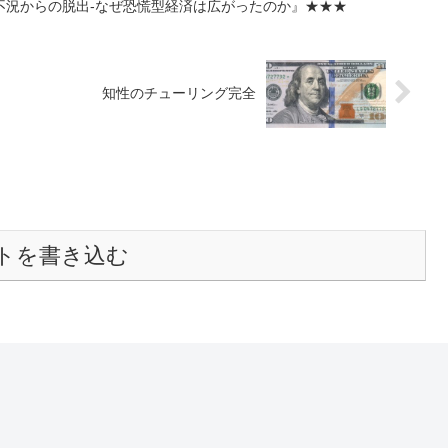
不況からの脱出-なぜ恐慌型経済は広がったのか』★★★
知性のチューリング完全
トを書き込む