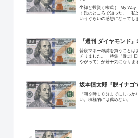
坐禅と投資 ( 株式 ) - My
く氏のところで知った。 私
いうぐらいの感想になってしま
『週刊 ダイヤモンド』20
書評
普段マネー雑誌を買うことはあ
チりました。 特集『暴走!
やがって）が若干気になります
坂本慎太郎『脱イナゴ
書評
『朝９時１０分までにしっか
い。積極的には薦めない。