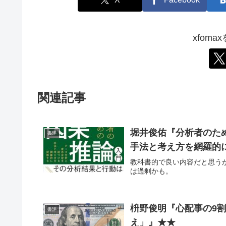
xfom
関連記事
堀井俊佑『分析者のた
書評
手法と考え方を網羅的
教科書的で良い内容だと思う
は過剰かも。
枡野俊明『心配事の9割
書評
え」』★★