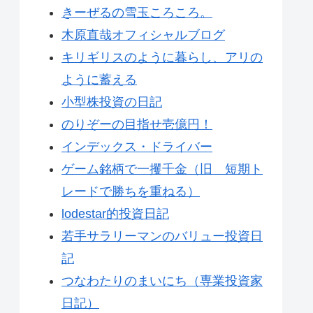
きーぜるの雪玉ころころ。
木原直哉オフィシャルブログ
キリギリスのように暮らし、アリの
ように蓄える
小型株投資の日記
のりぞーの目指せ壱億円！
インデックス・ドライバー
ゲーム銘柄で一攫千金（旧 短期ト
レードで勝ちを重ねる）
lodestar的投資日記
若手サラリーマンのバリュー投資日
記
つなわたりのまいにち（専業投資家
日記）