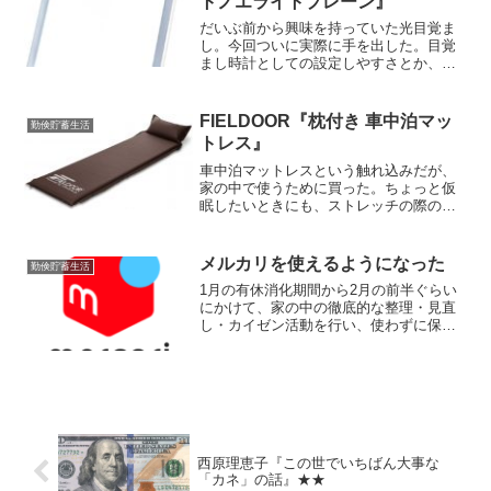
トノエライトプレーン』
だいぶ前から興味を持っていた光目覚ま
し。今回ついに実際に手を出した。目覚
まし時計としての設定しやすさとか、操
作性とかはあまり良くなく、「目覚まし
時計」としては使っていない。枕元に設
置だけしておき普通にスマホのアラーム
FIELDOOR『枕付き 車中泊マッ
勤倹貯蓄生活
で目覚めて即手動でスイッ...
トレス』
車中泊マットレスという触れ込みだが、
家の中で使うために買った。ちょっと仮
眠したいときにも、ストレッチの際のヨ
ガマット代わりにも、地味に便利。 軽
く薄いため、使わない時も、壁と棚の隙
間に入れるも、枕部分を下にして立てか
メルカリを使えるようになった
勤倹貯蓄生活
けるも自由。
1月の有休消化期間から2月の前半ぐらい
にかけて、家の中の徹底的な整理・見直
し・カイゼン活動を行い、使わずに保管
されていた電子機器や高価なのにあまり
読んでいなかった本などを売りに出し
た。 これまでそのような用途には妻の
ヤフオクを使っていたのだ...
西原理恵子『この世でいちばん大事な
「カネ」の話』★★