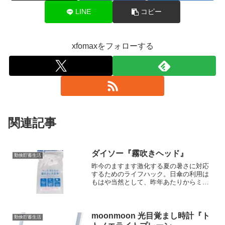
LINE
コピー
xfomaxをフォローする
関連記事
ダイソー『霧吹きヘッド』
勤倹貯蓄生活
昨今のますます激化する夏の暑さに対応
するためのライフハック。日傘の利用は
もはや当然として、昨年あたりからミス
トを導入している。 水という物質の蒸
発熱（気化熱とも）はとてつもないもの
であり、安さ・安全性・入手可能性も考
慮して、これを超えるソリ...
moonmoon 光目覚まし時計『ト
勤倹貯蓄生活