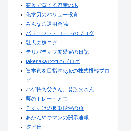
家族で育てる資産の木
化学男のバリュー投資
みんなの運用会議
バフェット・コードのブログ
駄犬の株ログ
デリバティブ偏愛家の日記
takenaka1221のブログ
資本家を目指すKyleの株式投機ブロ
グ
ハゲ持ち父さん、貧乏父さん
栗のトレードメモ
ろくすけの長期投資の旅
あかんやつマンの開示速報
夕ピ丘