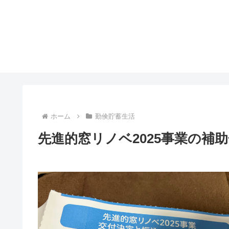
ホーム
勤倹貯蓄生活
先進的窓リノベ2025事業の補