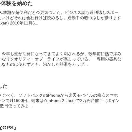
料体験を始めた
読み放題が超便利だと今更気づいた。ビジネス誌も週刊誌もスポー
ぼないけどそれは会社行けば読めるし。通勤中の暇つぶしが捗ります
n) 2016年11月6...
、今年も蚊が活発になってきてよく刺されるが、数年前に熱で痒み
かなりクオリティ・オブ・ライフが高まっている。 専用の器具な
なものは使わずとも、沸かした熱湯をカップ...
した
ぐべく、ソフトバンクのiPhoneから楽天モバイルの格安スマホ
で月1600円。端末はZenFone 2 Laserで2万円台前半（ポイン
日使ってみま...
GPS』