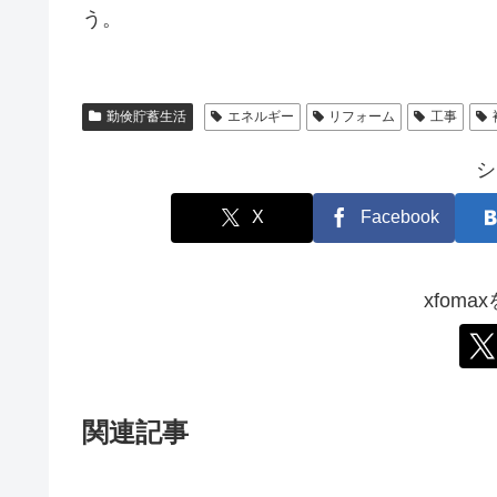
う。
勤倹貯蓄生活
エネルギー
リフォーム
工事
シ
X
Facebook
xfom
関連記事