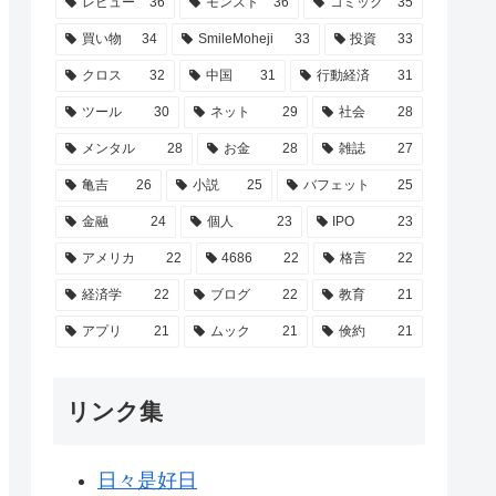
レビュー
36
モンスト
36
コミック
35
買い物
34
SmileMoheji
33
投資
33
クロス
32
中国
31
行動経済
31
ツール
30
ネット
29
社会
28
メンタル
28
お金
28
雑誌
27
亀吉
26
小説
25
バフェット
25
金融
24
個人
23
IPO
23
アメリカ
22
4686
22
格言
22
経済学
22
ブログ
22
教育
21
アプリ
21
ムック
21
倹約
21
リンク集
日々是好日