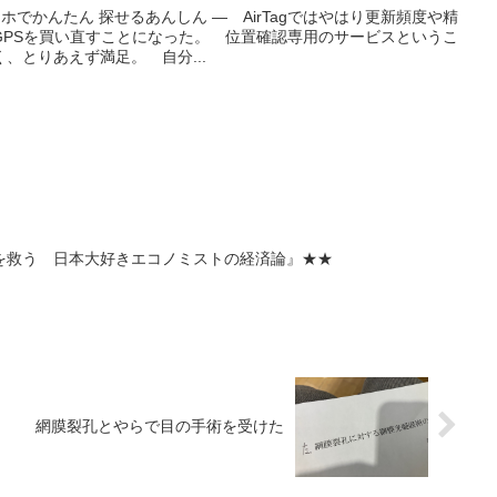
マホでかんたん 探せるあんしん ― AirTagではやはり更新頻度や精
GPSを買い直すことになった。 位置確認専用のサービスというこ
、とりあえず満足。 自分...
を救う 日本大好きエコノミストの経済論』★★
網膜裂孔とやらで目の手術を受けた