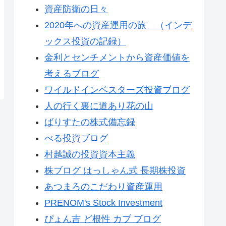
資産防衛の日々
2020年への資産運用の旅 （インデ
ックス投資の記録）
金利とセンチメントから資産価値を
考えるブログ
ワイルドインベスターズ投資ブログ
人の行く裏に道あり花の山
ばりすたの株式備忘録
べる投資ブログ
村越誠の投資資本主義
株ブログ はっしゃん式 長期株投資
あつまろのこだわり資産運用
PRENOM's Stock Investment
ぴょん吉 ど根性 カブ ブログ