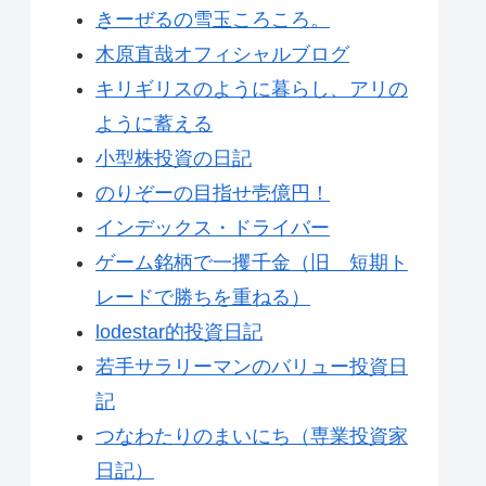
きーぜるの雪玉ころころ。
木原直哉オフィシャルブログ
キリギリスのように暮らし、アリの
ように蓄える
小型株投資の日記
のりぞーの目指せ壱億円！
インデックス・ドライバー
ゲーム銘柄で一攫千金（旧 短期ト
レードで勝ちを重ねる）
lodestar的投資日記
若手サラリーマンのバリュー投資日
記
つなわたりのまいにち（専業投資家
日記）