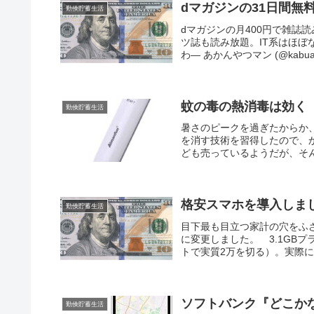
dマガジンの31日間無
勤倹貯蓄生活
dマガジンの月400円で雑誌
ツ誌も読み放題。IT系はほ
わ— あかんやつマン (@kabuaka
蚊の毒の熱消毒は効く
勤倹貯蓄生活
暑さのピークを過ぎたからか
を消す技術を習得したので、
ども売っているようだが、そん
格安スマホを導入しま
勤倹貯蓄生活
目下最も目立つ家計の穴をふさ
に変更しました。 3.1GBプラン
トで実質2万を切る）。実際に数
ソフトバンク『どこかな
勤倹貯蓄生活