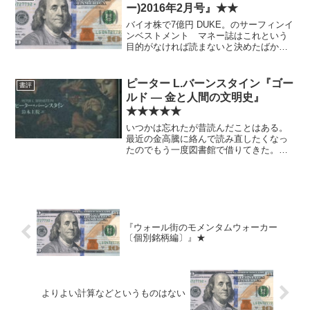
ー)2016年2月号』★★
バイオ株で7億円 DUKE。のサーフィンイ
ンベストメント マネー誌はこれという
目的がなければ読まないと決めたばかり
だが、DUKE。氏のエントリを見て読ん
だ。 バイオ株投資家の話も良かった
が、認知症の特集もなかなか面白かっ
ピーター L.バーンスタイン『ゴー
書評
た。
ルド ― 金と人間の文明史』
★★★★★
いつかは忘れたが昔読んだことはある。
最近の金高騰に絡んで読み直したくなっ
たのでもう一度図書館で借りてきた。
すぐに直接投資の役に立つものではなか
ろうが、単なる読み物としても十分面白
い。分厚いが、しょうもない本をたくさ
ん読むよりはいいと思う。
『ウォール街のモメンタムウォーカー
〔個別銘柄編〕』★
よりよい計算などというものはない