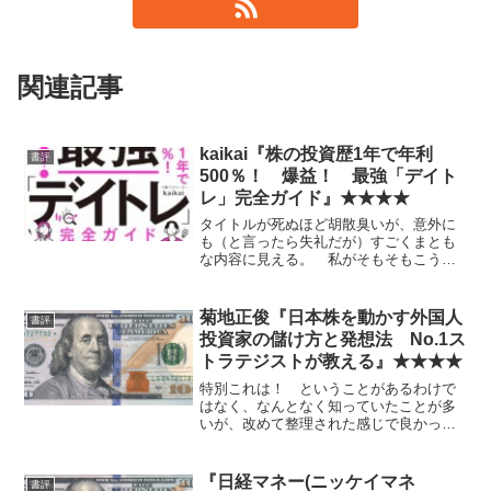
関連記事
kaikai『株の投資歴1年で年利
書評
500％！ 爆益！ 最強「デイト
レ」完全ガイド』★★★★
タイトルが死ぬほど胡散臭いが、意外に
も（と言ったら失礼だが）すごくまとも
な内容に見える。 私がそもそもこうい
う意味でのデイトレを全然やらないの
で、真の価値がわかるとは思わない
が。 この人を参考にして今からこうい
菊地正俊『日本株を動かす外国人
書評
う真の（？）デイトレに挑戦する...
投資家の儲け方と発想法 No.1ス
トラテジストが教える』★★★★
特別これは！ ということがあるわけで
はなく、なんとなく知っていたことが多
いが、改めて整理された感じで良かっ
た。
『日経マネー(ニッケイマネ
書評