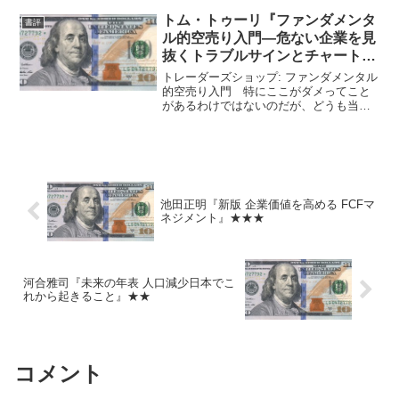
トム・トゥーリ『ファンダメンタ
書評
ル的空売り入門―危ない企業を見
抜くトラブルサインとチャートテ
クニック』★★
トレーダーズショップ: ファンダメンタル
的空売り入門 特にここがダメってこと
があるわけではないのだが、どうも当た
り前のことばかり言ってるように見え
て、今ひとつ。
池田正明『新版 企業価値を高める FCFマ
ネジメント』★★★
河合雅司『未来の年表 人口減少日本でこ
れから起きること』★★
コメント