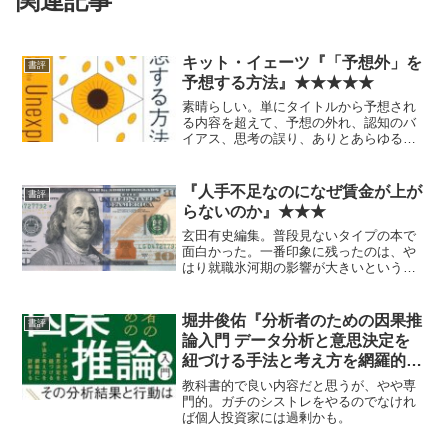
関連記事
キット・イェーツ『「予想外」を
書評
予想する方法』★★★★★
素晴らしい。単にタイトルから予想され
る内容を超えて、予想の外れ、認知のバ
イアス、思考の誤り、ありとあらゆる誤
りについての、オールタイムベスト級に
まとまりのいい本。 この話題を子供の
頃からずっとずっと追いかけている自分
『人手不足なのになぜ賃金が上が
書評
だから、単独で全く知らな...
らないのか』★★★
玄田有史編集。普段見ないタイプの本で
面白かった。一番印象に残ったのは、や
はり就職氷河期の影響が大きいというこ
と。 そして、（少なくとも自分の条件
では）マクロ経済を正しく理解・予測し
て投資成績に生かすなんてことは無理
堀井俊佑『分析者のための因果推
書評
だ、ということ。
論入門 データ分析と意思決定を
紐づける手法と考え方を網羅的に
詳解する』★★★
教科書的で良い内容だと思うが、やや専
門的。ガチのシストレをやるのでなけれ
ば個人投資家には過剰かも。