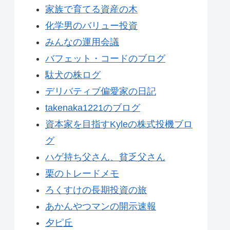
家族で育てる資産の木
化学男のバリュー投資
みんなの運用会議
バフェット・コードのブログ
駄犬の株ログ
デリバティブ偏愛家の日記
takenaka1221のブログ
資本家を目指すKyleの株式投機ブロ
グ
ハゲ持ち父さん、貧乏父さん
栗のトレードメモ
ろくすけの長期投資の旅
あかんやつマンの開示速報
夕ピ丘