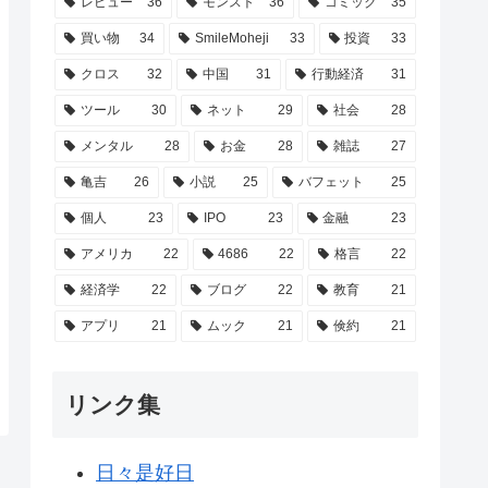
レビュー
36
モンスト
36
コミック
35
買い物
34
SmileMoheji
33
投資
33
クロス
32
中国
31
行動経済
31
ツール
30
ネット
29
社会
28
メンタル
28
お金
28
雑誌
27
亀吉
26
小説
25
バフェット
25
個人
23
IPO
23
金融
23
アメリカ
22
4686
22
格言
22
経済学
22
ブログ
22
教育
21
アプリ
21
ムック
21
倹約
21
リンク集
日々是好日