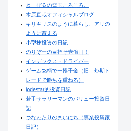
きーぜるの雪玉ころころ。
木原直哉オフィシャルブログ
キリギリスのように暮らし、アリの
ように蓄える
小型株投資の日記
のりぞーの目指せ壱億円！
インデックス・ドライバー
ゲーム銘柄で一攫千金（旧 短期ト
レードで勝ちを重ねる）
lodestar的投資日記
若手サラリーマンのバリュー投資日
記
つなわたりのまいにち（専業投資家
日記）