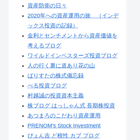
資産防衛の日々
2020年への資産運用の旅 （インデ
ックス投資の記録）
金利とセンチメントから資産価値を
考えるブログ
ワイルドインベスターズ投資ブログ
人の行く裏に道あり花の山
ばりすたの株式備忘録
べる投資ブログ
村越誠の投資資本主義
株ブログ はっしゃん式 長期株投資
あつまろのこだわり資産運用
PRENOM's Stock Investment
ぴょん吉 ど根性 カブ ブログ