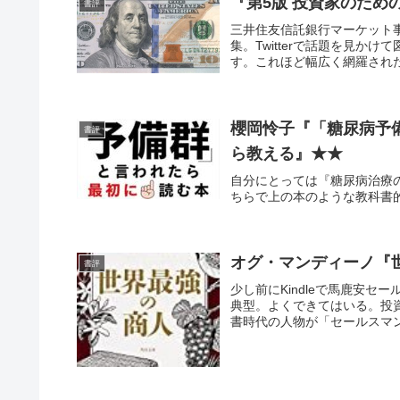
『第5版 投資家のため
書評
三井住友信託銀行マーケット事
集。Twitterで話題を見か
す。これほど幅広く網羅された
櫻岡怜子『「糖尿病予
書評
ら教える』★★
自分にとっては『糖尿病治療の
ちらで上の本のような教科書
オグ・マンディーノ『
書評
少し前にKindleで馬鹿安
典型。よくできてはいる。投
書時代の人物が「セールスマン