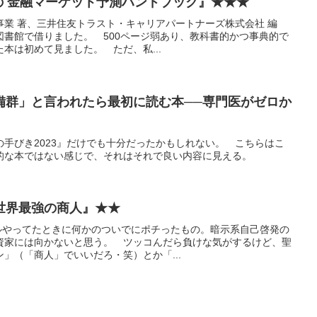
の 金融マーケット予測ハンドブック』★★★
業 著、三井住友トラスト・キャリアパートナーズ株式会社 編
けて図書館で借りました。 500ページ弱あり、教科書的かつ事典的で
本は初めて見ました。 ただ、私...
備群」と言われたら最初に読む本──専門医がゼロか
手びき2023』だけでも十分だったかもしれない。 こちらはこ
的な本ではない感じで、それはそれで良い内容に見える。
世界最強の商人』★★
セールやってたときに何かのついでにポチったもの。暗示系自己啓発の
資家には向かないと思う。 ツッコんだら負けな気がするけど、聖
」（「商人」でいいだろ・笑）とか「...