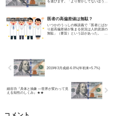
を選びます。「より脅かしてないほう」
を選びます。「より正義を語らないほ
う」を選びます。「より失礼でないほ
う」を選びます。そして「よりユーモア
のあるほう」を選びます。— ...
医者の高偏差値は無駄？
政治経済・金融一般
いつかのうっしの株談義で「医者にばか
り超高偏差値が集まる状況は人的資源の
無駄」（要旨）という話があった。 そ
れ自体は私もほぼ同意見なのだが、だか
らこそ投資の世界でまあまあ普通のレベ
ルの人でも勝てている部分があると思
う。 たとえば、理IIIの...
2019年3月成績-6.0%(年初来+5.7%)
細谷功『具体と抽象 ―世界が変わって見
える知性のしくみ』★★
コメント