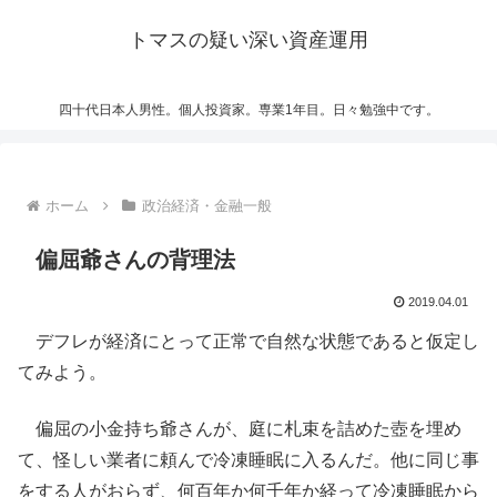
トマスの疑い深い資産運用
四十代日本人男性。個人投資家。専業1年目。日々勉強中です。
ホーム
政治経済・金融一般
偏屈爺さんの背理法
2019.04.01
デフレが経済にとって正常で自然な状態であると仮定し
てみよう。
偏屈の小金持ち爺さんが、庭に札束を詰めた壺を埋め
て、怪しい業者に頼んで冷凍睡眠に入るんだ。他に同じ事
をする人がおらず、何百年か何千年か経って冷凍睡眠から