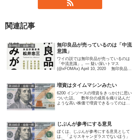
関連記事
無印良品が売っているのは「中流
政治経済・金融一般
意識」
ワイの説では無印良品が売っているのは
「中流意識」。— 疑い深いトマス
(@xFOMAx) April 10, 2020 無印良品
は、ほぼ何を見ても自分が妥当と思う価
格の3-5倍ぐらいする。消費者としては業
腹な半面、ビジネスとしては羨ましい...
増資はタイムマシンみたい
政治経済・金融一般
6200 インソースの増資をきっかけに思い
ついた話。 数年分の成長を織り込んだ
ような高い株価で増資できるってのは、
いわば、数年後の豊かになった・なって
いるはずの自分（の株主）からお金を借
りてこられるようなものだな。ドラえも
んのタイムマシンみ...
じぶんが参考にする意見
政治経済・金融一般
ぼくは、じぶんが参考にする意見として
は、「よりスキャンダラスでないほう」