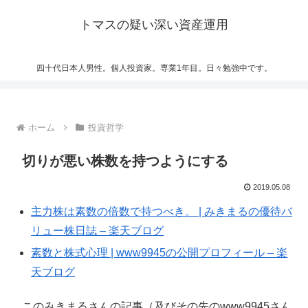
トマスの疑い深い資産運用
四十代日本人男性。個人投資家。専業1年目。日々勉強中です。
ホーム
投資哲学
切りが悪い株数を持つようにする
2019.05.08
主力株は素数の倍数で持つべき。 | みきまるの優待バ
リュー株日誌 – 楽天ブログ
素数と株式心理 | www9945の公開プロフィール – 楽
天ブログ
このみきまるさんの記事（及びその先のwww9945さん