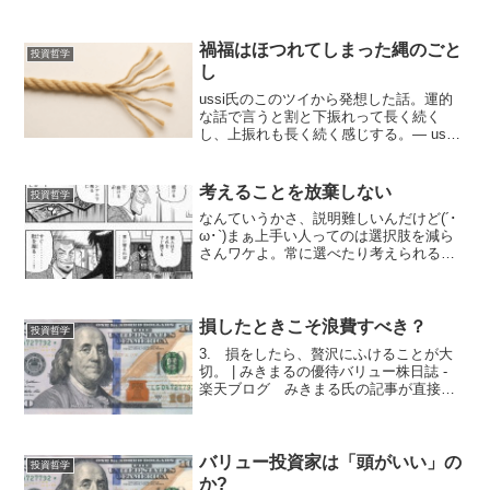
禍福はほつれてしまった縄のごと
投資哲学
し
ussi氏のこのツイから発想した話。運的
な話で言うと割と下振れって長く続く
し、上振れも長く続く感じする。— ussi
(@tauren_jp) March 27, 2025 「禍福は
あざなえる縄のごとし」という諺があ
る。良いことと悪いこと...
考えることを放棄しない
投資哲学
なんていうかさ、説明難しいんだけど(´･
ω･`)まぁ上手い人ってのは選択肢を減ら
さんワケよ。常に選べたり考えられる余
裕を確保するんよ。下手なヤツはすぐ状
況を2択にするし、最後はえいや！って決
めちゃう。覚悟決めたとか聞こえはいい
けど、考える事...
損したときこそ浪費すべき？
投資哲学
3. 損をしたら、贅沢にふけることが大
切。 | みきまるの優待バリュー株日誌 -
楽天ブログ みきまる氏の記事が直接の
きっかけの話。確かに一理ある気がす
る。 儲けているときは儲けていること
自体が楽しいから、別に何か買わなくて
も辛くもなんとも...
バリュー投資家は「頭がいい」の
投資哲学
か?