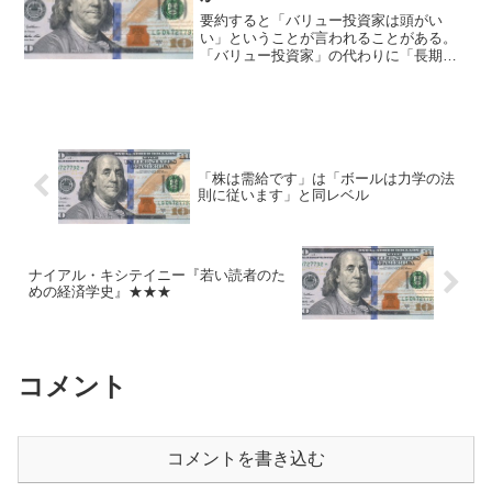
要約すると「バリュー投資家は頭がい
い」ということが言われることがある。
「バリュー投資家」の代わりに「長期投
資家」が入ることもある。 事実上「短
期トレーダーは頭が悪い」と言っている
も同然なので、炎上とまで言わなくても
論争になりがちである。 私...
「株は需給です」は「ボールは力学の法
則に従います」と同レベル
ナイアル・キシテイニー『若い読者のた
めの経済学史』★★★
コメント
コメントを書き込む