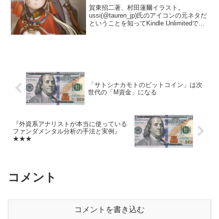
賀東招二著、村田蓮爾イラスト。
ussi(@tauren_jp)氏のアイコンの元ネタだ
ということを知ってKindle Unlimitedで読
んだ、2009年発刊のラノベ。 海外刑事
ドラマ世界にラノベ異世界が接続した
ら、という趣向は面白いが、異...
「サトシナカモトのビットコイン」は次
世代の「M資金」になる
『外資系アナリストが本当に使っている
ファンダメンタル分析の手法と実例』
★★★
コメント
コメントを書き込む