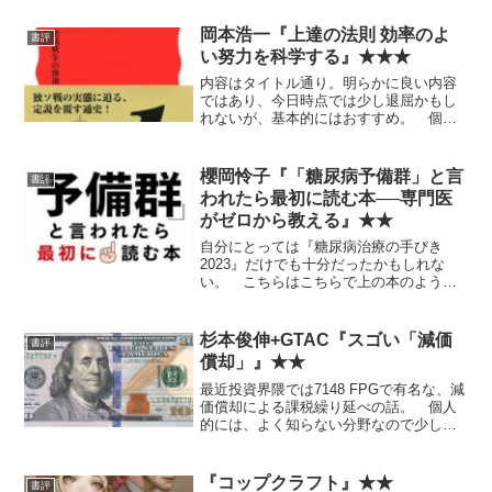
岡本浩一『上達の法則 効率のよ
書評
い努力を科学する』★★★
内容はタイトル通り。明らかに良い内容
ではあり、今日時点では少し退屈かもし
れないが、基本的にはおすすめ。 個々
にはもっと新しくて詳しくて具体的で科
学的な内容の本もあったと思うのだが、
新書でこの薄さとなると、上位互換のも
櫻岡怜子『「糖尿病予備群」と言
書評
のはぱっと思いつかない。
われたら最初に読む本──専門医
がゼロから教える』★★
自分にとっては『糖尿病治療の手びき
2023』だけでも十分だったかもしれな
い。 こちらはこちらで上の本のような
教科書的な本ではない感じで、それはそ
れで良い内容に見える。
杉本俊伸+GTAC『スゴい「減価
書評
償却」』★★
最近投資界隈では7148 FPGで有名な、減
価償却による課税繰り延べの話。 個人
的には、よく知らない分野なので少しだ
けためになったが、本としてそんなにス
ゴいとは思わない。たぶんごく普通の内
容。
『コップクラフト』★★
書評