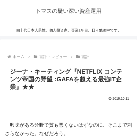
トマスの疑い深い資産運用
四十代日本人男性。個人投資家。専業1年目。日々勉強中です。
ホーム
書評・レビュー
書評
ジーナ・キーティング『NETFLIX コンテ
ンツ帝国の野望 :GAFAを超える最強IT企
業』★★
2019.10.11
興味がある分野で質も悪くないはずなのに、そこまで刺
さらなかった。なぜだろう。