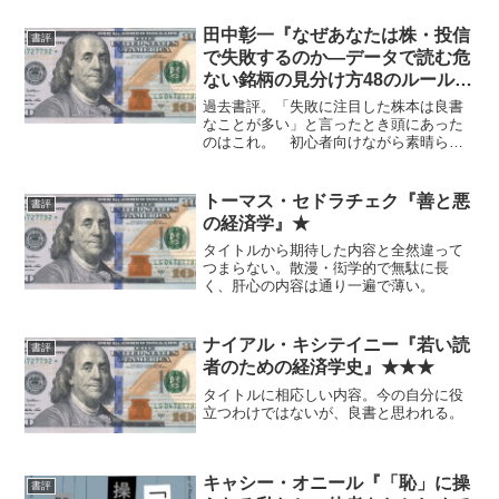
田中彰一『なぜあなたは株・投信
書評
で失敗するのか―データで読む危
ない銘柄の見分け方48のルール』
★★★★★
過去書評。「失敗に注目した株本は良書
なことが多い」と言ったとき頭にあった
のはこれ。 初心者向けながら素晴らし
い内容。文庫版も出ているようだ。
トーマス・セドラチェク『善と悪
書評
の経済学』★
タイトルから期待した内容と全然違って
つまらない。散漫・衒学的で無駄に長
く、肝心の内容は通り一遍で薄い。
ナイアル・キシテイニー『若い読
書評
者のための経済学史』★★★
タイトルに相応しい内容。今の自分に役
立つわけではないが、良書と思われる。
キャシー・オニール『「恥」に操
書評