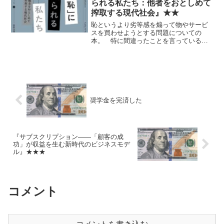
られる私たち：他者をおとしめて
搾取する現代社会』★★
恥というより劣等感を煽って物やサービ
スを買わせようとする問題についての
本。 特に間違ったことを言っていると
は思わないが、今となってはありきたり
だし、いわゆるポリコレ臭さが無意味に
押し出されているようにも感じ、少なく
とも投資家の読む本としては...
奨学金を完済した
『サブスクリプション――「顧客の成
功」が収益を生む新時代のビジネスモデ
ル』★★★
コメント