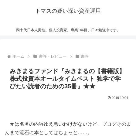
トマスの疑い深い資産運用
四十代日本人男性。個人投資家。専業1年目。日々勉強中です。
ホーム
書評・レビュー
書評
みきまるファンド『みきまるの【書籍版】
株式投資本オールタイムベスト 独学で学
びたい読者のための35冊』★★
2019.10.04
元は名著の内容ゆえ悪いわけがないけど、ブログそのま
んまで流石に本としてはちょっと……。