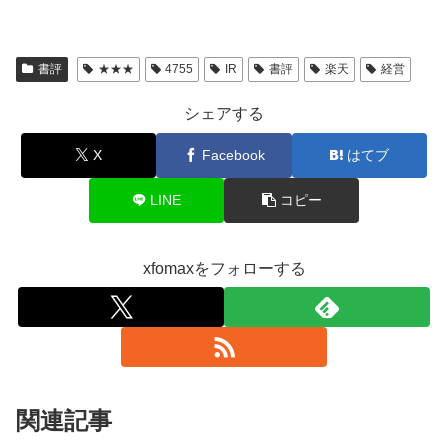
書評
★★★
4755
IR
書評
楽天
経営
シェアする
X
Facebook
はてブ
LINE
コピー
xfomaxをフォローする
関連記事