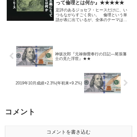
って倫理とは何か』★★★★★
定評のあるジョセフ・ヒースだけに、い
つもながらすごく良い。 倫理という単
語が表に出ているが、全体のテーマは、
経済と政治の関係を説明する、あるいは
経済学を政治的な誤解と非難から擁護す
る、と言った方が近いかも。 著者自身
の過去の本と重複する内容...
神坂次郎『元禄御畳奉行の日記―尾張藩
士の見た浮世』★★
2019年10月成績+2.3%(年初来+9.2%)
コメント
コメントを書き込む