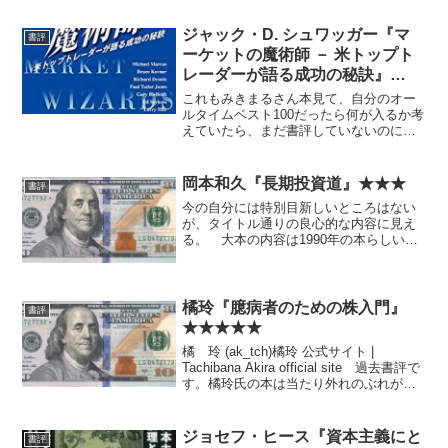
ジャック・D. シュワッガー『マ
書評
ーケットの魔術師 － 米トップト
レーダーが語る成功の秘訣』
★★★★★
これもみきまるさん本見て、自分のオー
ルタイムベスト100だったら何が入るか考
えていたら、まだ書評していないのに気
づいたもの。 時代は大幅に古くても、
価値は変わらないと思う。もはや古典。
岡本和久『長期投資道』★★★
書評
今の自分には特別目新しいところはない
が、タイトル通りの良心的な内容に見え
る。 大本の内容は1990年の本らしい。
すぐに陳腐化するタイプの本ではなさそ
うとはいえ、注意。
橘玲『臆病者のための株入門』
書評
★★★★★
橘 玲 (ak_tch)橘玲 公式サイト |
Tachibana Akira official site 過去書評で
す。橘玲氏の本は当たり外れのぶれが大
きいですが、これは当たりの方です。投
資初心者におすすめの新書としてはオー
ルタイムベスト級...
ジョセフ・ヒース『資本主義にと
書評