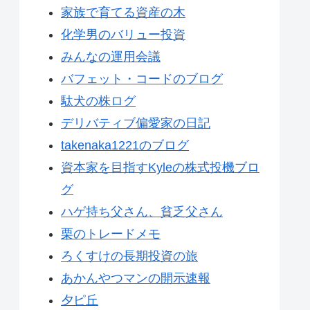
家族で育てる資産の木
化学男のバリュー投資
みんなの運用会議
バフェット・コードのブログ
駄犬の株ログ
デリバティブ偏愛家の日記
takenaka1221のブログ
資本家を目指すKyleの株式投機ブロ
グ
ハゲ持ち父さん、貧乏父さん
栗のトレードメモ
ろくすけの長期投資の旅
あかんやつマンの開示速報
夕ピ丘