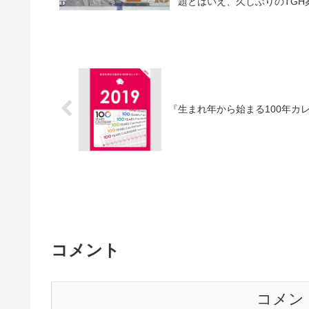
題とはいえ、久しぶりのTGH
『生まれ年から始まる100年カ
コメント
コメン