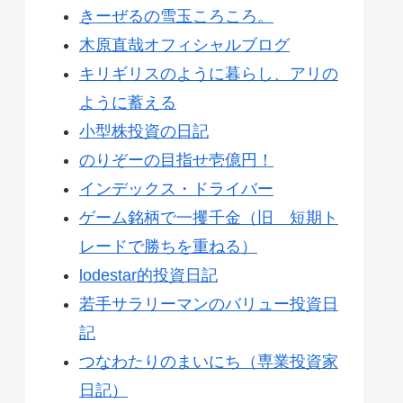
きーぜるの雪玉ころころ。
木原直哉オフィシャルブログ
キリギリスのように暮らし、アリの
ように蓄える
小型株投資の日記
のりぞーの目指せ壱億円！
インデックス・ドライバー
ゲーム銘柄で一攫千金（旧 短期ト
レードで勝ちを重ねる）
lodestar的投資日記
若手サラリーマンのバリュー投資日
記
つなわたりのまいにち（専業投資家
日記）