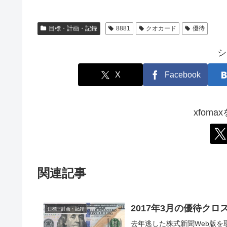
目標・計画・記録
8881
クオカード
優待
シ
X
Facebook
xfom
関連記事
2017年3月の優待クロ
目標・計画・記録
去年逃した株式新聞Web版