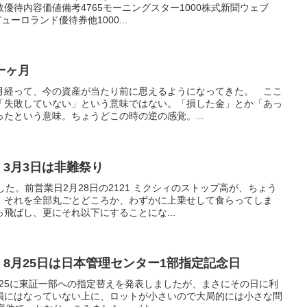
優待内容価値備考4765モーニングスター1000株式新聞ウェブ
ピューロランド優待券他1000...
一ヶ月
月経って、今の資産が当たり前に思えるようになってきた。 ここ
「失敗していない」という意味ではない。「損した金」とか「あっ
たという意味。ちょうどこの時の逆の感覚。...
 3月3日は非難祭り
た。前営業日2月28日の2121 ミクシィのストップ高が、ちょう
 それを全部丸ごとどころか、わずかに上乗せして食らってしま
飛ばし、更にそれ以下にすることにな...
 8月25日は日本管理センター1部指定記念日
、8/25に東証一部への指定替えを発表しましたが、まさにその日に利
損にはなっていない上に、ロットが小さいので大局的には小さな問