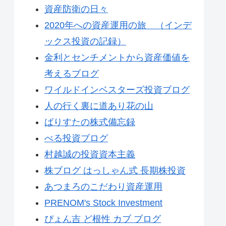
資産防衛の日々
2020年への資産運用の旅 （インデ
ックス投資の記録）
金利とセンチメントから資産価値を
考えるブログ
ワイルドインベスターズ投資ブログ
人の行く裏に道あり花の山
ばりすたの株式備忘録
べる投資ブログ
村越誠の投資資本主義
株ブログ はっしゃん式 長期株投資
あつまろのこだわり資産運用
PRENOM's Stock Investment
ぴょん吉 ど根性 カブ ブログ