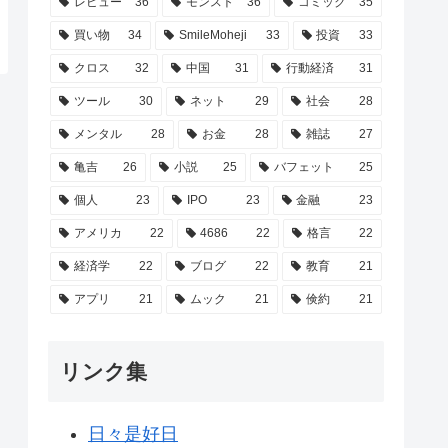
レビュー
36
モンスト
36
コミック
35
買い物
34
SmileMoheji
33
投資
33
クロス
32
中国
31
行動経済
31
ツール
30
ネット
29
社会
28
メンタル
28
お金
28
雑誌
27
亀吉
26
小説
25
バフェット
25
個人
23
IPO
23
金融
23
アメリカ
22
4686
22
格言
22
経済学
22
ブログ
22
教育
21
アプリ
21
ムック
21
倹約
21
リンク集
日々是好日