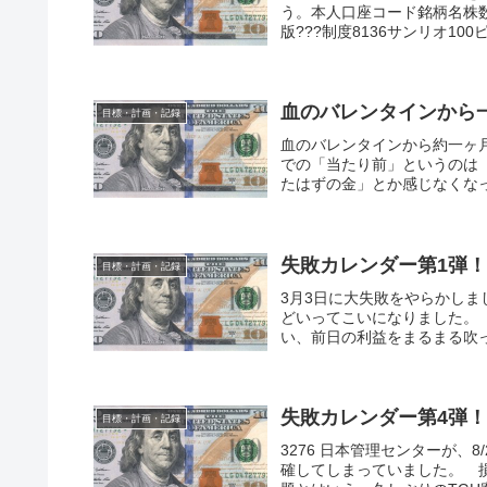
う。本人口座コード銘柄名株数
版???制度8136サンリオ100
血のバレンタインから
目標・計画・記録
血のバレンタインから約一ヶ
での「当たり前」というのは
たはずの金」とか感じなくなっ
失敗カレンダー第1弾！
目標・計画・記録
3月3日に大失敗をやらかしまし
どいってこいになりました。
い、前日の利益をまるまる吹っ
失敗カレンダー第4弾！
目標・計画・記録
3276 日本管理センターが
確してしまっていました。 