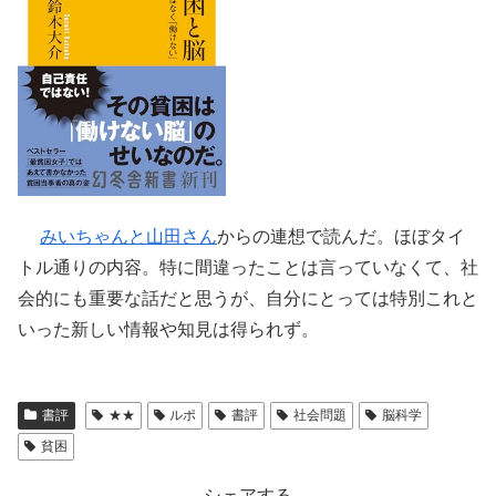
みいちゃんと山田さん
からの連想で読んだ。ほぼタイ
トル通りの内容。特に間違ったことは言っていなくて、社
会的にも重要な話だと思うが、自分にとっては特別これと
いった新しい情報や知見は得られず。
書評
★★
ルポ
書評
社会問題
脳科学
貧困
シェアする