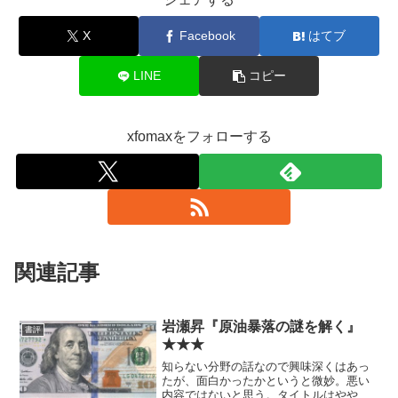
X
Facebook
はてブ
LINE
コピー
xfomaxをフォローする
関連記事
岩瀬昇『原油暴落の謎を解く』
書評
★★★
知らない分野の話なので興味深くはあっ
たが、面白かったかというと微妙。悪い
内容ではないと思う。タイトルはやや大