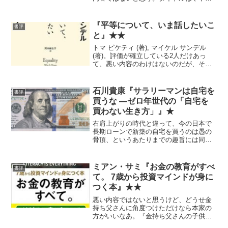
げさ。
『平等について、いま話したいこ
書評
と』★★
トマ ピケティ (著), マイケル サンデル
(著)。評価が確立している2人だけあっ
て、悪い内容のわけはないのだが、その
分というか、何の驚きもない。それぞれ
の著者の過去の本を読んだ方がいいと思
う。
石川貴康『サラリーマンは自宅を
書評
買うな ―ゼロ年世代の「自宅を
買わない生き方」』★
右肩上がりの時代と違って、今の日本で
長期ローンで新築の自宅を買うのは愚の
骨頂、というあたりまでの趣旨には同
意。 ただし、全体として牽強付会な部
分が多く、あえて極論を聞きたいという
場合しかおすすめできない。不動産投資
ミアン・サミ『お金の教育がすべ
書評
本としても通り一遍で、ほぼ...
て。 7歳から投資マインドが身に
つく本』★★
悪い内容ではないと思うけど、どうせ金
持ち父さんに角度つけただけなら本家の
方がいいなあ。『金持ち父さんの子供は
みんな天才 ― 親だからできるお金の教