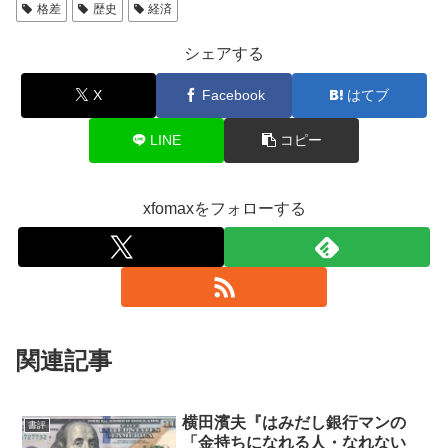
格差
歴史
経済
シェアする
X
Facebook
はてブ
LINE
コピー
xfomaxをフォローする
関連記事
横田濱夫『はみだし銀行マンの
書評
「金持ちになれる人・なれない