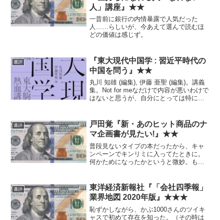
人」講座』★★
一昔前に銀行の内情暴露で人気だった
人……らしいが、今あえて選んで読むほ
どの価値は感じず。
『東大現代中国学 : 習近平時代の
書評
中国を問う』★★
丸川 知雄 (編集), 伊藤 亜聖 (編集)。講義
集。Not for meなだけで内容が悪いわけで
はないと思うが、自分にとっては特に新
しい情報も視点も得られず、あまり面白
くなかった。
戸田覚『新・あのヒット商品のナ
書評
マ企画書が見たい!』★★
普段見ないタイプの本だったから、キャ
ンペーンでキンリミに入ってたときに。
何かためになったかというと微妙。もち
ろん実際に企画書を書こうとしている人
なら違う感想になるかも。
東洋経済新報社『「会社四季報」
書評
業界地図 2020年版』★★★
恥ずかしながら、かぶ1000さんのツイキ
ャスで初めて存在を知った。（その時は