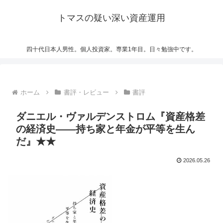
トマスの疑い深い資産運用
四十代日本人男性。個人投資家。専業1年目。日々勉強中です。
ホーム
書評・レビュー
書評
ダニエル・ヴァルデンストロム『資産格差
の経済史――持ち家と年金が平等を生ん
だ』★★
2026.05.26