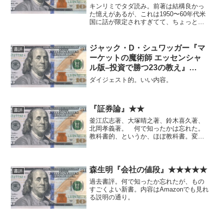
キンリミでタダ読み。前著は結構良かっ
た憶えがあるが、これは1950〜60年代米
国に話が限定されすぎてて、ちょっとい
まいち。
ジャック・D・シュワッガー『マ
書評
ーケットの魔術師 エッセンシャ
ル版–投資で勝つ23の教え』
★★★★
ダイジェスト的。いい内容。
『証券論』★★
書評
釜江広志著、大塚晴之著、鈴木喜久著、
北岡孝義著。 何で知ったかは忘れた。
教科書的、というか、ほぼ教科書。変わ
っている部分は、9章のExcelの部分がや
や具体的で珍しいかもと思ったぐらい
か。 初心者向けかというとそうでもな
いし、中級者以上はも...
森生明『会社の値段』★★★★★
書評
過去書評。何で知ったか忘れたが、もの
すごくよい新書。内容はAmazonでも見れ
る説明の通り。