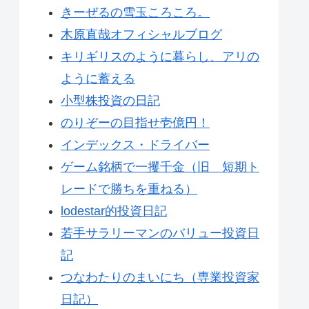
きーぜるの雪玉ころころ。
木原直哉オフィシャルブログ
キリギリスのように暮らし、アリの
ように蓄える
小型株投資の日記
のりぞーの目指せ壱億円！
インデックス・ドライバー
ゲーム銘柄で一攫千金（旧 短期ト
レードで勝ちを重ねる）
lodestar的投資日記
若手サラリーマンのバリュー投資日
記
つなわたりのまいにち（専業投資家
日記）