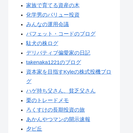
家族で育てる資産の木
化学男のバリュー投資
みんなの運用会議
バフェット・コードのブログ
駄犬の株ログ
デリバティブ偏愛家の日記
takenaka1221のブログ
資本家を目指すKyleの株式投機ブロ
グ
ハゲ持ち父さん、貧乏父さん
栗のトレードメモ
ろくすけの長期投資の旅
あかんやつマンの開示速報
夕ピ丘