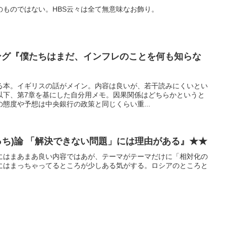
のものではない。HBS云々は全て無意味なお飾り。
ング『僕たちはまだ、インフレのことを何も知らな
る本。イギリスの話がメイン。内容は良いが、若干読みにくいとい
以下、第7章を基にした自分用メモ。因果関係はどちらかというと
態度や予想は中央銀行の政策と同じくらい重...
っち)論 「解決できない問題」には理由がある』★★
にはまあまあ良い内容ではあが、テーマがテーマだけに「相対化の
にはまっちゃってるところが少しある気がする。ロシアのところと