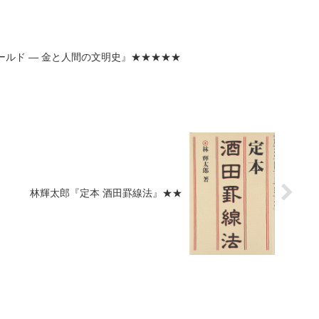
ールド ― 金と人間の文明史』★★★★★
林輝太郎『定本 酒田罫線法』★★