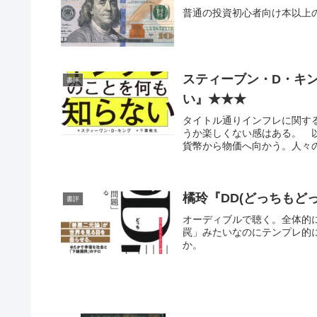
普通の投資初心者向け本以上
スティーブン・D・キ
書評
い』★★★
タイトル通りインフレに関す
うか楽しくない感はある。 
貨幣から物価へ向かう。人々の
橘玲『DD(どっちもど
書評
オーディブルで聴く。全体的
罠」みたいなのにテンプレ的
か。