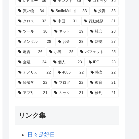
レビュー
36
モンスト
36
コミック
35
買い物
34
SmileMoheji
33
投資
33
クロス
32
中国
31
行動経済
31
ツール
30
ネット
29
社会
28
メンタル
28
お金
28
雑誌
27
亀吉
26
小説
25
バフェット
25
金融
24
個人
23
IPO
23
アメリカ
22
4686
22
格言
22
経済学
22
ブログ
22
教育
21
アプリ
21
ムック
21
倹約
21
リンク集
日々是好日