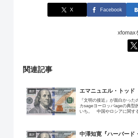
X
Facebook
xfom
関連記事
エマニュエル・トッド
書評
『文明の接近』が面白かった
カsageヨーロッパageの
いち。 中国やロシアに関する
中澤知寛『ハーバード
書評