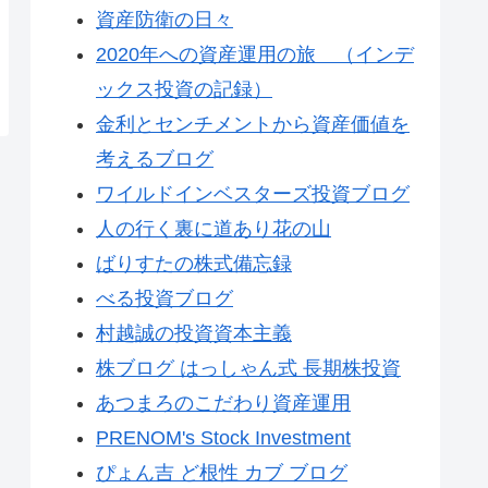
資産防衛の日々
2020年への資産運用の旅 （インデ
ックス投資の記録）
金利とセンチメントから資産価値を
考えるブログ
ワイルドインベスターズ投資ブログ
人の行く裏に道あり花の山
ばりすたの株式備忘録
べる投資ブログ
村越誠の投資資本主義
株ブログ はっしゃん式 長期株投資
あつまろのこだわり資産運用
PRENOM's Stock Investment
ぴょん吉 ど根性 カブ ブログ