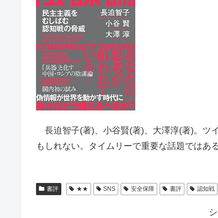
長迫智子(著)、小谷賢(著)、大澤淳(著)。
もしれない。タイムリーで重要な話題ではあ
書評
★★
SNS
安全保障
書評
認知戦
シ