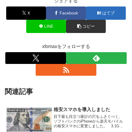
シェアする
X
Facebook
はてブ
LINE
コピー
xfomaxをフォローする
関連記事
格安スマホを導入しました
勤倹貯蓄生活
目下最も目立つ家計の穴をふさぐべく、
ソフトバンクのiPhoneから楽天モバイル
の格安スマホに変更しました。 3.1GB
プランで月1600円。端末はZenFone 2