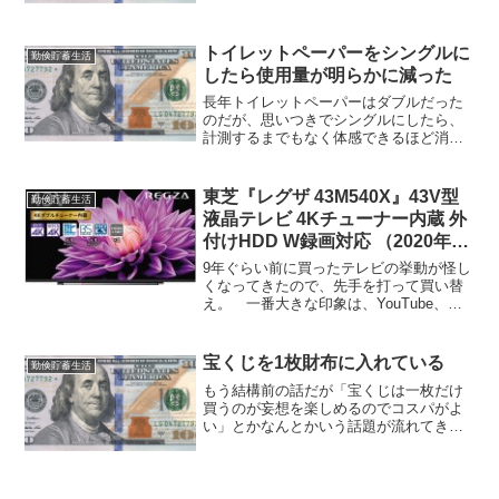
Laserで2万円台前半（ポイントで実質2万
を切る）。実際に数日使ってみま...
トイレットペーパーをシングルに
勤倹貯蓄生活
したら使用量が明らかに減った
長年トイレットペーパーはダブルだった
のだが、思いつきでシングルにしたら、
計測するまでもなく体感できるほど消費
量が減った。 子供がやたらと引っ張り
出していたのだろうか？ こんなところ
に改善の余地が残っていたとは意外だ。
東芝『レグザ 43M540X』43V型
勤倹貯蓄生活
液晶テレビ 4Kチューナー内蔵 外
付けHDD W録画対応 （2020年モ
デル）
9年ぐらい前に買ったテレビの挙動が怪し
くなってきたので、先手を打って買い替
え。 一番大きな印象は、YouTube、
Amazon Prime Video、Netflix、
AbemaTVが全部追加機器なしで見られる
ようになったこと。Fire T...
宝くじを1枚財布に入れている
勤倹貯蓄生活
もう結構前の話だが「宝くじは一枚だけ
買うのが妄想を楽しめるのでコスパがよ
い」とかなんとかいう話題が流れてきた
ので思い出した。 私は、昔解約するカ
ードの余ったポイントで入手した宝くじ
を1枚財布に入れている。純資産が10億、
あるいはその時の一等...