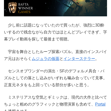
少し前に話題になっていたので買ったが、強烈に3D酔
いするので残念ながら自力ではほとんどプレイできず、字
幕プレイ動画を探して最後まで視聴。
宇宙を舞台としたループ探索パズル。直接のインスパイ
ア元はおそらく
ムジュラの仮面
と
インターステラー
。
センスオブワンダーの演出・SFのデフォルメ具合・パ
ズルとしての落とし込みがいずれも噛み合っていて見事。
正直元ネタをも上回っている部分が多いと思う。
ミステリアスな空気とギミックは、現代の大作と比べて
ちょっと粗めのグラフィックと物理演算も含めて、
Portal