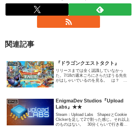
関連記事
『ドラゴンクエストタクト』
ゲーム
リリースまでは全く認識していなかっ
た。7/18の週末ごろにさらだぼうる先生
がはしゃいでいるのを見る。 は？ 今
更ドラクエのソシャゲでしかもSLGなん
て、どうせ箸にも棒にもかからぬクソゲ
ーやろ……なに言うとんねん、と思いつ
つも落としてみると予...
EnigmaDev Studios『Upload
ゲーム
Labs』★★
Steam：Upload Labs ShapezとCookie
Clickerを足して2で割った感じ。それ以上
のものはない。 30分くらいで行き着く
ところが想像できてしまって飽きた。ま
あフリー相応か。