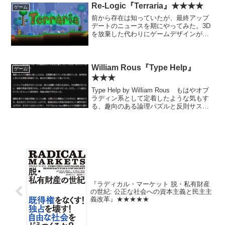
Re-Logic『Terraria』★★★★
ゲーム
前から存在は知っていたが、最終アップ
デートのニュースを期にやってみた。3D
を放棄した代わりにゲームデザインがま
ともになったマイクラ という事前の印
象だったが、実際やってみるとマイクラ
の地形介入およびクラフト要素を取り入
れたメトロイドヴァニア...
William Rous『Type Help』
ゲーム
★★★
Type Help by William Rous もはやオブ
ラディン系として定着したような気もす
る、趣向のある論理パズルと反則サスペ
ンスストーリーの組み合わせという感じ
のフリーゲーム。ちなみに日本語ローカ
ライズ完備。Return of t...
『ラディカル・マーケット 脱・私有財産
の世紀: 公正な社会への資本主義と民主主
義改革』★★★★★