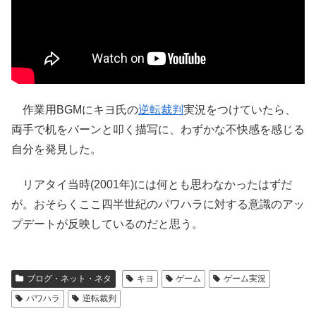
作業用BGMにキヨ氏の
逆転裁判
実況をつけていたら、
両手で机をバーンと叩く描写に、わずかな不快感を感じる
自分を発見した。
リアタイ当時(2001年)には何とも思わなかったはずだ
が。おそらくここ四半世紀のパワハラに対する意識のアッ
プデートが反映しているのだと思う。
ブログ・ネット・ネタ
キヨ
ゲーム
ゲーム実況
パワハラ
逆転裁判