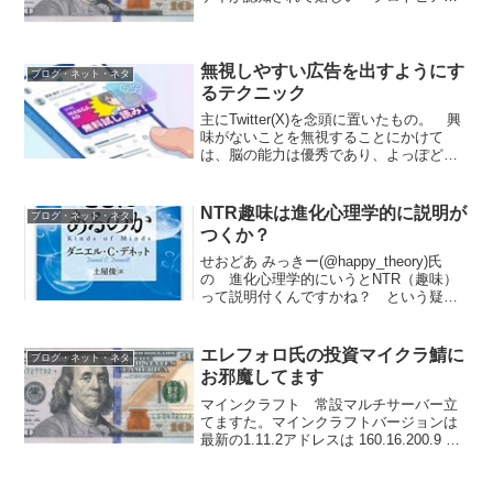
七左衛門のメモ帳 私は自身ゲイではな
く、兄貴もニコ動の一時代を築いた懐か
しいネタ、という以上の感慨はないのだ
が、このはてな匿名ダ...
無視しやすい広告を出すようにす
ブログ・ネット・ネタ
るテクニック
主にTwitter(X)を念頭に置いたもの。 興
味がないことを無視することにかけて
は、脳の能力は優秀であり、よっぽど極
端な場合でなければ、広告が出ること自
体のコストは低い。 コストが高いの
は、広告と気づかずに見ていて、後で広
NTR趣味は進化心理学的に説明が
ブログ・ネット・ネタ
告と分かったとき...
つくか？
せおどあ みっきー(@happy_theory)氏
の 進化心理学的にいうとNTR（趣味）
って説明付くんですかね？ という疑問
を見て考えたこと。 まず、いつか取り
上げたデネットの議論で言えば、人間は
代表的かつ唯一のグレゴリー型生物であ
エレフォロ氏の投資マイクラ鯖に
ブログ・ネット・ネタ
る。 現...
お邪魔してます
マインクラフト 常設マルチサーバー立
てますた。マインクラフトバージョンは
最新の1.11.2アドレスは 160.16.200.9 こ
の世界の地図を見るにはまだ出来立てほ
やほやの新世界でございます— エレフォ
ロ (@ele_folo) 2017...