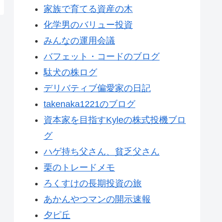
家族で育てる資産の木
化学男のバリュー投資
みんなの運用会議
バフェット・コードのブログ
駄犬の株ログ
デリバティブ偏愛家の日記
takenaka1221のブログ
資本家を目指すKyleの株式投機ブロ
グ
ハゲ持ち父さん、貧乏父さん
栗のトレードメモ
ろくすけの長期投資の旅
あかんやつマンの開示速報
夕ピ丘