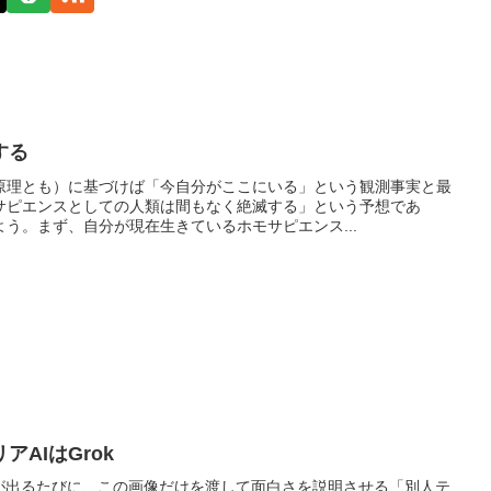
する
原理とも）に基づけば「今自分がここにいる」という観測事実と最
サピエンスとしての人類は間もなく絶滅する」という予想であ
う。まず、自分が現在生きているホモサピエンス...
AIはGrok
ルが出るたびに、この画像だけを渡して面白さを説明させる「別人テ