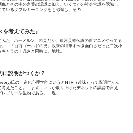
画像とその中の言葉の認識に加え、いくつかの社会常識を認識し、
ているダブルミーニングをも認識し、その...
クロスを考えてみた』
考えてみた - ハーメルン 未見だが、銀河英雄伝説の新アニメやってる
介。 『百万ゴールドの男』以来の特筆すべき面白さだった二次小
キャラの非凡さと同時に、地球...
的に説明がつくか？
_theory)氏の 進化心理学的にいうとNTR（趣味）って説明付くん
て考えたこと。 まず、いつか取り上げたデネットの議論で言え
レゴリー型生物である。 現...