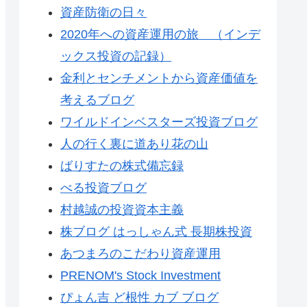
資産防衛の日々
2020年への資産運用の旅 （インデ
ックス投資の記録）
金利とセンチメントから資産価値を
考えるブログ
ワイルドインベスターズ投資ブログ
人の行く裏に道あり花の山
ばりすたの株式備忘録
べる投資ブログ
村越誠の投資資本主義
株ブログ はっしゃん式 長期株投資
あつまろのこだわり資産運用
PRENOM's Stock Investment
ぴょん吉 ど根性 カブ ブログ