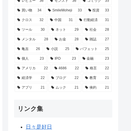
レビュー
36
モンスト
36
コミック
35
買い物
34
SmileMoheji
33
投資
33
クロス
32
中国
31
行動経済
31
ツール
30
ネット
29
社会
28
メンタル
28
お金
28
雑誌
27
亀吉
26
小説
25
バフェット
25
個人
23
IPO
23
金融
23
アメリカ
22
4686
22
格言
22
経済学
22
ブログ
22
教育
21
アプリ
21
ムック
21
倹約
21
リンク集
日々是好日