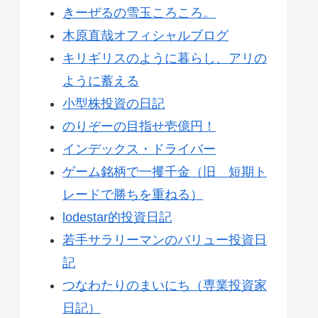
きーぜるの雪玉ころころ。
木原直哉オフィシャルブログ
キリギリスのように暮らし、アリの
ように蓄える
小型株投資の日記
のりぞーの目指せ壱億円！
インデックス・ドライバー
ゲーム銘柄で一攫千金（旧 短期ト
レードで勝ちを重ねる）
lodestar的投資日記
若手サラリーマンのバリュー投資日
記
つなわたりのまいにち（専業投資家
日記）