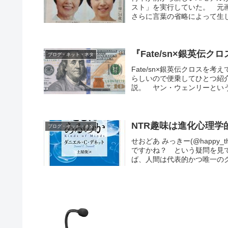
スト」を実行していた。 元
さらに言葉の省略によって生じ
『Fate/sn×銀英伝
ブログ・ネット・ネタ
Fate/sn×銀英伝クロスを
らしいので便乗してひとつ紹
説。 ヤン・ウェンリーという
NTR趣味は進化心理学
ブログ・ネット・ネタ
せおどあ みっきー(@happy
ですかね？ という疑問を見
ば、人間は代表的かつ唯一のグ