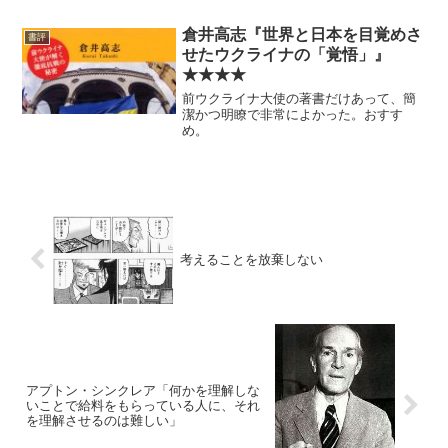
正治先生のfacebookを見たのをきっかけ
に玄米食にしてみている。今のところ何
倉井高志『世界と日本を目覚めさ
書評
の問題もない。
せたウクライナの「覚悟」』
★★★★
前ウクライナ大使の著書だけあって、簡
潔かつ明瞭で非常によかった。おすす
め。
考えることを放棄しない
アプトン・シンクレア「何かを理解しな
いことで給料をもらっている人に、それ
を理解させるのは難しい」