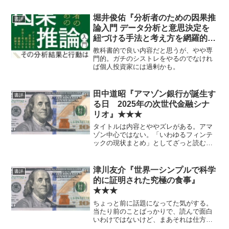
堀井俊佑『分析者のための因果推
書評
論入門 データ分析と意思決定を
紐づける手法と考え方を網羅的に
詳解する』★★★
教科書的で良い内容だと思うが、やや専
門的。ガチのシストレをやるのでなけれ
ば個人投資家には過剰かも。
田中道昭『アマゾン銀行が誕生す
書評
る日 2025年の次世代金融シナ
リオ』★★★
タイトルは内容とややズレがある。アマ
ゾン中心ではない。「いわゆるフィンテ
ックの現状まとめ」としてざっと読むな
ら割といいかも。
津川友介『世界一シンプルで科学
書評
的に証明された究極の食事』
★★★
ちょっと前に話題になってた気がする。
当たり前のことばっかりで、読んで面白
いわけではないけど、まあそれは仕方な
いんじゃないかな。 自分は最近、竹中