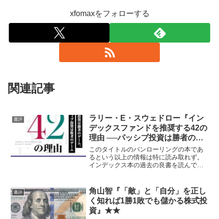
xfomaxをフォローする
関連記事
ラリー・E・スウェドロー『イン
書評
デックスファンドを推奨する42の
理由 ──パッシブ投資は勝者のゲ
ーム、アクティブ投資は敗者のゲ
このタイトルのパンローリングの本であ
ーム』★★
るという以上の情報は特に読み取れず。
インデックス本の過去の良書を読んでい
ればあえては不要かも。
角山智『「敵」と「自分」を正し
書評
く知れば1勝1敗でも儲かる株式投
資』★★