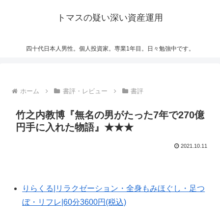
トマスの疑い深い資産運用
四十代日本人男性。個人投資家。専業1年目。日々勉強中です。
ホーム
書評・レビュー
書評
竹之内教博『無名の男がたった7年で270億
円手に入れた物語』★★★
2021.10.11
りらくる|リラクゼーション・全身もみほぐし・足つ
ぼ・リフレ|60分3600円(税込)