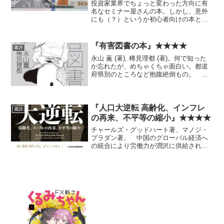
投資家業界でちょっと変わった方向に有
名なセミナー屋さんの本。しかし、意外
にも（？）というか初心者向けの本とし
ては、そんなに悪くないように見え
る。 これだけの知識と、それを本に書
いて説明できる能力があって、なぜ冒頭
『有害図書の本』★★★★
書評
や終盤で書かれているような実...
永山 薫 (著), 稀見理都 (著)。何で知った
か忘れたが、めちゃくちゃ面白い。都道
府県別のところなど抱腹絶倒もの。 と
はいえ、こんな有害無益な活動に税金が
使われていると思うと、笑ってばかりも
いられない。真面目な意味でもオスス
メ。
『人口大逆転 高齢化、インフレ
書評
の再来、不平等の縮小』★★★★
チャールズ・グッドハート著、マノジ・
プラダン著。 中国のグローバル経済へ
の統合により労働力が潤沢に供給されデ
フレ傾向の時代は終わり、高齢化による
インフレと金利上昇の時代が来る。コロ
ナと米中対立による脱グローバル化は、
その傾向を加速させる、と...