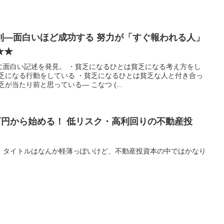
則―面白いほど成功する 努力が「すぐ報われる人」
★★
に面白い記述を発見。 ・貧乏になるひとは貧乏になる考え方をし
貧乏になる行動をしている ・貧乏になるひとは貧乏な人と付き合っ
が当たり前と思っている— こなつ (...
万円から始める！ 低リスク・高利回りの不動産投
。タイトルはなんか軽薄っぽいけど、不動産投資本の中ではかなり