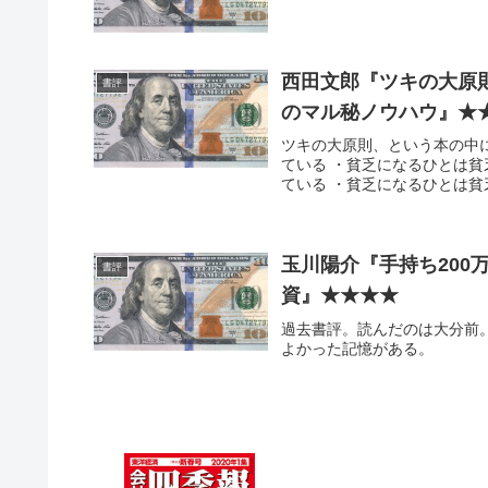
西田文郎『ツキの大原
書評
のマル秘ノウハウ』★
ツキの大原則、という本の中
ている ・貧乏になるひとは
ている ・貧乏になるひとは貧乏
玉川陽介『手持ち200
書評
資』★★★★
過去書評。読んだのは大分前
よかった記憶がある。