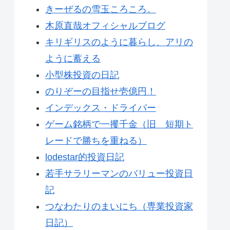
きーぜるの雪玉ころころ。
木原直哉オフィシャルブログ
キリギリスのように暮らし、アリの
ように蓄える
小型株投資の日記
のりぞーの目指せ壱億円！
インデックス・ドライバー
ゲーム銘柄で一攫千金（旧 短期ト
レードで勝ちを重ねる）
lodestar的投資日記
若手サラリーマンのバリュー投資日
記
つなわたりのまいにち（専業投資家
日記）