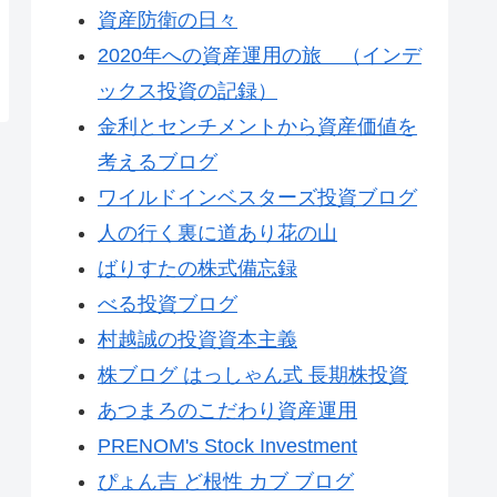
資産防衛の日々
2020年への資産運用の旅 （インデ
ックス投資の記録）
金利とセンチメントから資産価値を
考えるブログ
ワイルドインベスターズ投資ブログ
人の行く裏に道あり花の山
ばりすたの株式備忘録
べる投資ブログ
村越誠の投資資本主義
株ブログ はっしゃん式 長期株投資
あつまろのこだわり資産運用
PRENOM's Stock Investment
ぴょん吉 ど根性 カブ ブログ