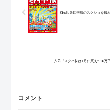
Kindle版四季報のスクショを
夕凪『スタバ株は1月に買え!: 1
コメント