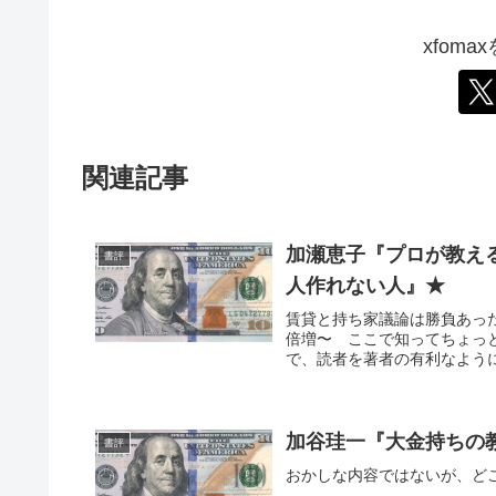
xfom
関連記事
加瀬恵子『プロが教え
書評
人作れない人』★
賃貸と持ち家議論は勝負あった
倍増〜 ここで知ってちょっ
で、読者を著者の有利なように
加谷珪一『大金持ちの
書評
おかしな内容ではないが、ど