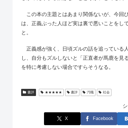
この本の主題とはあまり関係ないが、今回ひ
は、正義ぶった人ほど実は裏で悪いことをし
と。
正義感が強く、日頃ズルの話を追っている人
し、自分もズルしないと「正直者が馬鹿を見
を特に考慮しない場合ですらそうなる。
書評
★★★★★
書評
汚職
社会
シ
X
Facebook