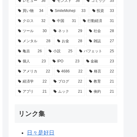
レビュー
36
モンスト
36
コミック
35
買い物
34
SmileMoheji
33
投資
33
クロス
32
中国
31
行動経済
31
ツール
30
ネット
29
社会
28
メンタル
28
お金
28
雑誌
27
亀吉
26
小説
25
バフェット
25
個人
23
IPO
23
金融
23
アメリカ
22
4686
22
格言
22
経済学
22
ブログ
22
教育
21
アプリ
21
ムック
21
倹約
21
リンク集
日々是好日