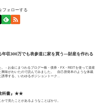
axをフォローする
る年収300万でも表参道に家を買う―財産を作れる
。 - お金にまつわるブログ〜株・債券・FX・REITを使って資産
と興味がわいたので読んでみました。 自己啓発本のような体裁
誘導する、いわゆるポジショントーク...
教科書』★★
こかで見たことがあるようなことばかり。