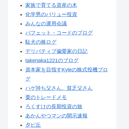
家族で育てる資産の木
化学男のバリュー投資
みんなの運用会議
バフェット・コードのブログ
駄犬の株ログ
デリバティブ偏愛家の日記
takenaka1221のブログ
資本家を目指すKyleの株式投機ブロ
グ
ハゲ持ち父さん、貧乏父さん
栗のトレードメモ
ろくすけの長期投資の旅
あかんやつマンの開示速報
夕ピ丘