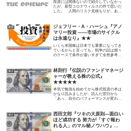
投資には関係ないので紹介していなかっ
たが、新型コロナウィルスの件で思いだ
した。 人間のリスク見積もりが、あく
まで進化環境に合わせたヒューリスティ
ックで近代文明に適応していないこと、
それにマーケター・デマゴーグ・アジテ
ジェフリー・A・ハーシュ『アノ
書評
ーターがつけ込むことにつ...
マリー投資 ――市場のサイクル
は永遠なり』★★
いくら米国株は日本でも重要になってき
ているからと言っても、戦争の話は個々
のケースで条件が違いすぎて全然参考に
ならないし、覚えておいたほうがいいだ
ろうと思えるのは大統領選挙関連ぐらい
か。
林則行『伝説のファンドマネージ
書評
ャーが教える株の公式』
★★★★★
本気で勉強を始めてから株式投資の本は
かなり読みましたが、読んだ翌日から
「あっ、自分のパフォーマンスが変わっ
た」という実感があったのは、後にも先
にもこれだけです。 標準的なバリュー
投資が「安く買って高く売る」ことを目
西田文郎『ツキの大原則―面白い
書評
指すものだとすれば、この本...
ほど成功する 努力が「すぐ報わ
れる人」のマル秘ノウハウ』