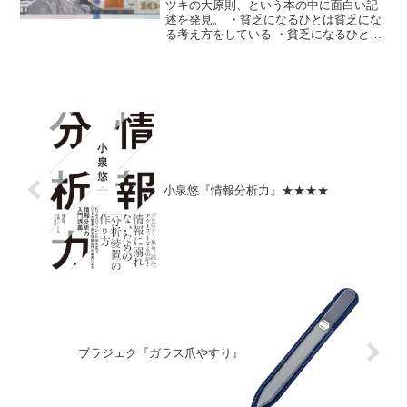
★★★
ツキの大原則、という本の中に面白い記
述を発見。 ・貧乏になるひとは貧乏にな
る考え方をしている ・貧乏になるひとは
貧乏になる行動をしている ・貧乏になる
ひとは貧乏な人と付き合っている ・貧乏
になるひとは貧乏が当たり前と思ってい
る— こなつ (...
小泉悠『情報分析力』★★★★
ブラジェク『ガラス爪やすり』