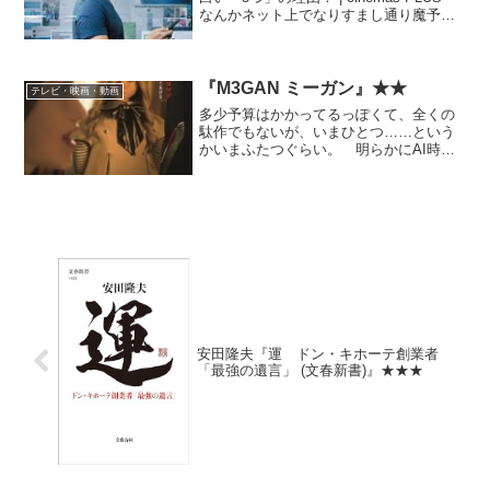
なんかネット上でなりすまし通り魔予告
と思われる事件があって思い出した映
画。 ちょっと都合良すぎないかと思う
ことはあるけど、ほとんど全てが画面上
で展...
『M3GAN ミーガン』★★
テレビ・映画・動画
多少予算はかかってるっぽくて、全くの
駄作でもないが、いまひとつ……という
かいまふたつぐらい。 明らかにAI時代
の今風『チャイルド・プレイ』リメイク
を意識した企画であろうにもかかわら
ず、（人形が襲ってくるということ自体
以外の）良いところの真似...
安田隆夫『運 ドン・キホーテ創業者
「最強の遺言」 (文春新書)』★★★