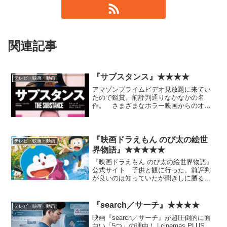
関連記事
『サブスタンス』★★★★
テレビ・映画・動画
アマゾンプライムビデオ見放題に来てい
たので鑑賞。前評判通りなかなかの名
作。 さまざまなホラー映画からのオマ
ージュが多いが、やはり一番に連想する
のは『ザ・フライ』。テーマ的にも、女
性版のそれという気がする。監督も女性
のようだ。
『映画ドラえもん のび太の絵世
テレビ・映画・動画
界物語』★★★★★
『映画ドラえもん のび太の絵世界物語』
公式サイト 子供と観に行った。前評判
が良いのは知っていたが聞きしに勝る良
さであった。脚本は原作者亡き後のもの
ではぶっちぎり過去最高と断言してよい
と思う。 緩急の付け方、どうでもいい
『search／サーチ』★★★★
テレビ・映画・動画
ところの割り切り方も理...
映画『search／サーチ』が超圧倒的に面
白い「5つ」の理由！ | cinemas PLUS