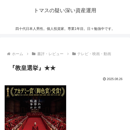
トマスの疑い深い資産運用
四十代日本人男性。個人投資家。専業1年目。日々勉強中です。
ホーム
書評・レビュー
テレビ・映画・動画
『教皇選挙』★★
2025.08.26