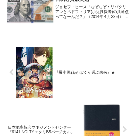
投資哲学
ジョセフ・ヒース「なぞなぞ：リバタリ
アンとペドフィリア(小児性愛者)の共通点
ってなーんだ？」（2014年４月22日） —
経済学101 この記事でジョセフ・ヒース
言うところの自制心（セルフ・コントロ
ール）貴族問題なのかと思うようなTLを
見た...
『羅小黒戦記 ぼくが選ぶ未来』★
日本能率協会マネジメントセンター
『6141 NOLTYエクリB5バーチカル』