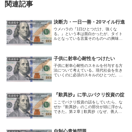
関連記事
決断力・一日一善・20マイル行進
投資哲学
ウメハラの『1日ひとつだけ、強くな
る。』という本は面白かったが、タイト
ルとなっている言葉そのものへの興味が
尽きない。 「一日一善」とか昔から言
うよなあ、とか考えているうちに、意志
力の観点から、いくつかの概念を統一的
に理解できるのではないかと...
子供に射幸心耐性をつけたい
投資哲学
子供に射幸心耐性のスキルを付与する方
法について考えている。現代社会を生き
ていくのに必須のスキルのひとつだ。
自分の子供の頃にはそもそも課金ソシャ
ゲなどなかった。Diablo等のネトゲはそ
れなりにはまったりしたし、今でもそこ
そこゲームはしてい...
『歎異抄』に学ぶパクリ投資の掟
投資哲学
ここでパクリ投資の話をしていたら、な
ぜか『歎異抄』のこの部分が頭に浮かん
できた。第２章 | 歎異抄（なぜ、善人よ
りも悪人なのか）念仏は、まことに浄土
に生まるるたねにてやはんべるらん、ま
た地獄に堕つる業にてやはんべるらん、
総じてもって存知せざ...
自制心貴族問題