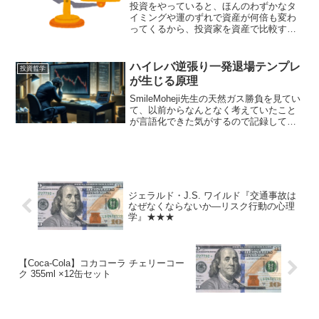
投資をやっていると、ほんのわずかなタ
イミングや運のずれで資産が何倍も変わ
ってくるから、投資家を資産で比較する
ことは、その是非自体は別の話として
も、桁の数ぐらいまでしか意味を持たな
いだろう。 たとえば、兆級・千億級・
ハイレバ逆張り一発退場テンプレ
投資哲学
百億級・十億級・一億級・一...
が生じる原理
SmileMoheji先生の天然ガス勝負を見てい
て、以前からなんとなく考えていたこと
が言語化できた気がするので記録してお
く。 こういうタイプの勝負の9割方がト
レンドへの逆張りなのはどういう理屈な
のだろうか？ 理論上、半々で順張り勝
負の人もい...
ジェラルド・J.S. ワイルド『交通事故は
なぜなくならないか―リスク行動の心理
学』★★★
【Coca-Cola】コカコーラ チェリーコー
ク 355ml ×12缶セット