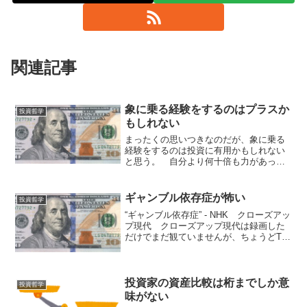
関連記事
象に乗る経験をするのはプラスか
投資哲学
もしれない
まったくの思いつきなのだが、象に乗る
経験をするのは投資に有用かもしれない
と思う。 自分より何十倍も力があって
独自の意志を持っているものに命を預け
ているという状態を知っておくこと、相
場では日常的にそれ以上のことをやって
ギャンブル依存症が怖い
投資哲学
いるのだと理解しておくこ...
“ギャンブル依存症” - NHK クローズアッ
プ現代 クローズアップ現代は録画した
だけでまだ観ていませんが、ちょうどTL
でギャンブル依存症の話題を見つけたの
で書きます。 私は信用取引は使ってい
ますが、自分の資産以上のレバレッジを
掛けるという...
投資家の資産比較は桁までしか意
投資哲学
味がない