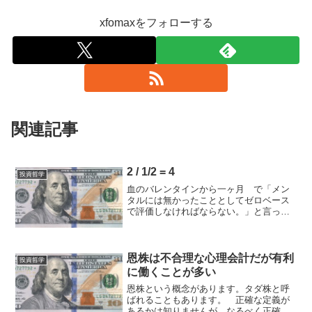
xfomaxをフォローする
関連記事
2 / 1/2 = 4
投資哲学
血のバレンタインから一ヶ月 で「メン
タルには無かったこととしてゼロベース
で評価しなければならない。」と言った
ばかりでアレなのだが、 血のバレンタ
インを上乗せして食らうんじゃなくて、
回避したところで拾って追加できてれ
ば、今頃UfHDだけでン億...
恩株は不合理な心理会計だが有利
投資哲学
に働くことが多い
恩株という概念があります。タダ株と呼
ばれることもあります。 正確な定義が
あるかは知りませんが、なるべく正確か