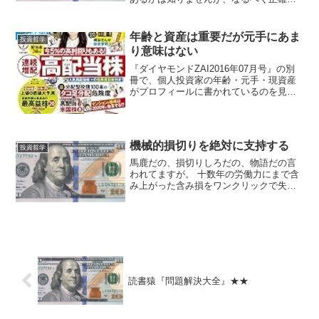
つ単純に言うと、その銘柄に関する既確
定キャッシュフローがすでにプラスの状
態で持っている株、となると思いま
年齢と資産は重要だが元手にあま
投資哲学
す。 もうちょっと直感的な別...
り意味はない
『ダイヤモンドZAI2016年07月号』の別
冊で、個人投資家の年齢・元手・現資産
がプロフィールに書かれているのを見て
思ったこと。 個人投資家の年齢と現資
産は重要な情報だ。どれだけの時間をか
けてきたか、あとどれだけの時間が残さ
れているかがわか...
機械的損切りを絶対に支持する
投資哲学
馬鹿だの、損切りしろだの、物語だの言
われてますが。 十数年の労働力にまで含
み上がった含み損をワンクリックで失う
のは、つらくてとてもできないんです
よ。 この気持ちは、実際に雪だるまにな
らないと分からないかもしれない。— フ
ージャー (@fu_...
読書猿『問題解決大全』★★