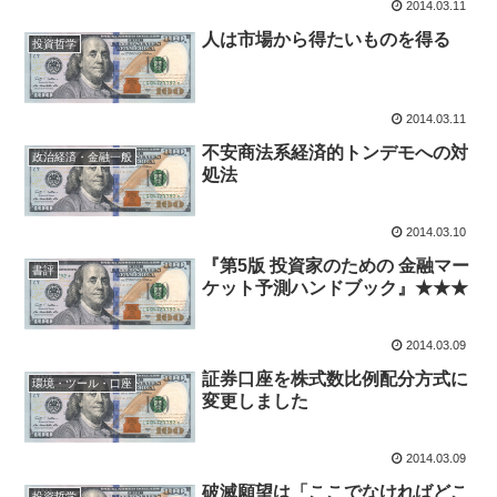
2014.03.11
人は市場から得たいものを得る
投資哲学
2014.03.11
不安商法系経済的トンデモへの対
政治経済・金融一般
処法
2014.03.10
『第5版 投資家のための 金融マー
書評
ケット予測ハンドブック』★★★
2014.03.09
証券口座を株式数比例配分方式に
環境・ツール・口座
変更しました
2014.03.09
破滅願望は「ここでなければどこ
投資哲学