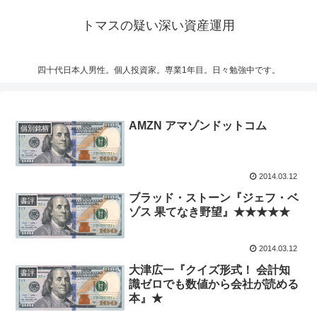
トマスの疑い深い資産運用
四十代日本人男性。個人投資家。専業1年目。日々勉強中です。
AMZN アマゾンドットコム
個別銘柄
2014.03.12
ブラッド・ストーン『ジェフ・ベ
書評
ゾス 果てなき野望』★★★★★
2014.03.12
大津広一『クイズ形式！ 会計知
書評
識ゼロでも数値から会社が読める
本』★