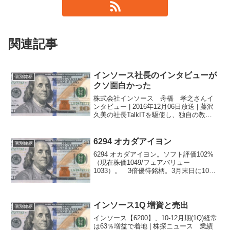
関連記事
インソース社長のインタビューが
個別銘柄
クソ面白かった
株式会社インソース 舟橋 孝之さんイ
ンタビュー | 2016年12月06日放送 | 藤沢
久美の社長TalkITを駆使し、独自の教育
コンテンツで働く人の成長に貢献（株式
会社インソース）| 藤沢久美の社長Talk
のオーディオブック情報 - 聴け...
6294 オカダアイヨン
個別銘柄
6294 オカダアイヨン。ソフト評価102%
（現在株価1049/フェアバリュー
1033）。 3倍優待銘柄。3月末日に100
株でクオカード2000円。優待新設のニュ
ースに飛びついてみた。 景気循環株っ
ぽいとはいえ、業績も結構いいので
は？ 昇格...
インソース1Q 増資と売出
個別銘柄
インソース【6200】、10-12月期(1Q)経常
は63％増益で着地 | 株探ニュース 業績