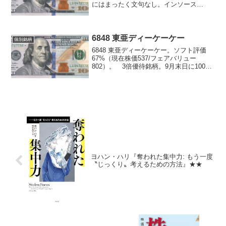
にはまったく文句なし。インソース
【6200】2018年02月02日 開示情報 - 新株
式発行及び株式売出し並びに親会社以外
の支配株主の異動に関するお...
6848 東亜ディーケーケー
個別銘柄
6848 東亜ディーケーケー。ソフト評価
67%（現在株価537/フェアバリュー
802）。 3倍優待銘柄。9月末日に100株
でクオカード500円分。 数字はそこそこ
に見える。環境計測器ってテーマ的にも
なんか良さそう。
ヨハン・ハリ『奪われた集中力: もう一度
〝じっくり〟考えるための方法』★★