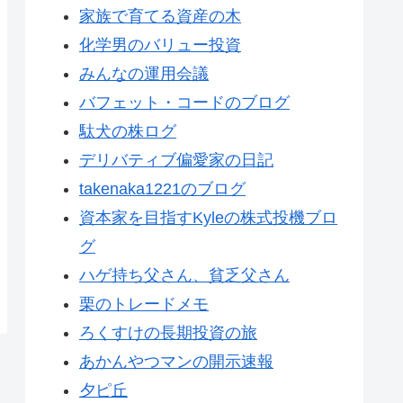
家族で育てる資産の木
化学男のバリュー投資
みんなの運用会議
バフェット・コードのブログ
駄犬の株ログ
デリバティブ偏愛家の日記
takenaka1221のブログ
資本家を目指すKyleの株式投機ブロ
グ
ハゲ持ち父さん、貧乏父さん
栗のトレードメモ
ろくすけの長期投資の旅
あかんやつマンの開示速報
夕ピ丘