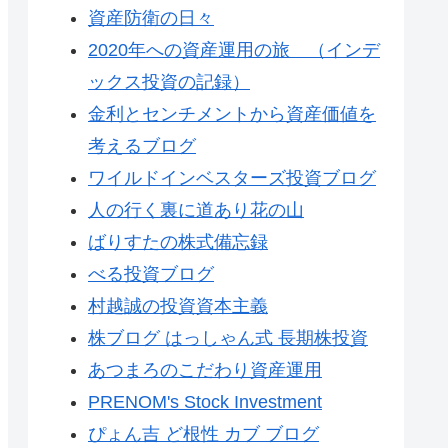
資産防衛の日々
2020年への資産運用の旅 （インデ
ックス投資の記録）
金利とセンチメントから資産価値を
考えるブログ
ワイルドインベスターズ投資ブログ
人の行く裏に道あり花の山
ばりすたの株式備忘録
べる投資ブログ
村越誠の投資資本主義
株ブログ はっしゃん式 長期株投資
あつまろのこだわり資産運用
PRENOM's Stock Investment
ぴょん吉 ど根性 カブ ブログ