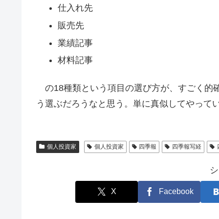
仕入れ先
販売先
業績記事
材料記事
の18種類という項目の選び方が、すごく的
う選ぶだろうなと思う。単に真似してやって
個人投資家
個人投資家
四季報
四季報写経
シ
X
Facebook