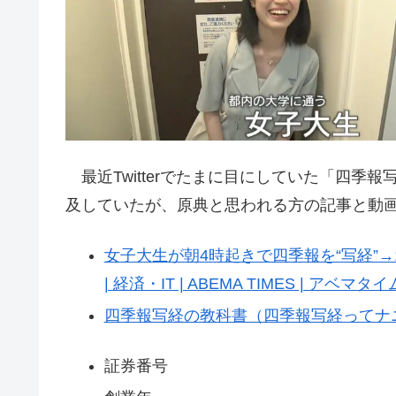
最近Twitterでたまに目にしていた「四季
及していたが、原典と思われる方の記事と動
女子大生が朝4時起きで四季報を“写経”→1
| 経済・IT | ABEMA TIMES | アベマタ
四季報写経の教科書（四季報写経ってナ
証券番号