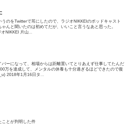
た
のをTwitterで耳にしたので、ラジオNIKKEIのポッドキャスト
ちゃんと聞いたのは初めてだが、いいこと言うなあと思った。
NIKKEI 片山...
イバーになって、相場からは距離置いてとりあえず仕事してたんだ
100万を達成して、メンタルの休養も十分過ぎるほどできたので復
) 2018年1月16日タ...
たことが判明した件