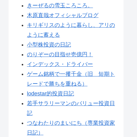
きーぜるの雪玉ころころ。
木原直哉オフィシャルブログ
キリギリスのように暮らし、アリの
ように蓄える
小型株投資の日記
のりぞーの目指せ壱億円！
インデックス・ドライバー
ゲーム銘柄で一攫千金（旧 短期ト
レードで勝ちを重ねる）
lodestar的投資日記
若手サラリーマンのバリュー投資日
記
つなわたりのまいにち（専業投資家
日記）