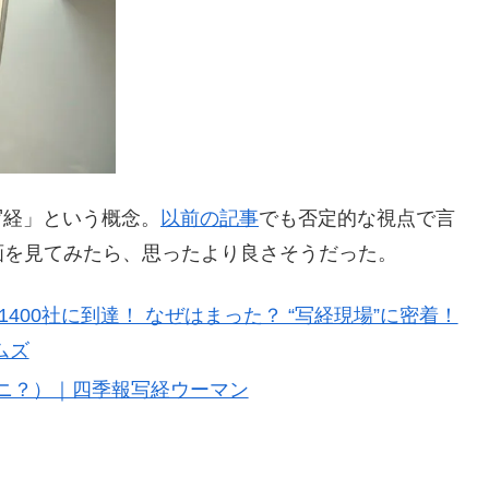
報写経」という概念。
以前の記事
でも否定的な視点で言
画を見てみたら、思ったより良さそうだった。
400社に到達！ なぜはまった？ “写経現場”に密着！
イムズ
ニ？）｜四季報写経ウーマン