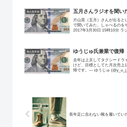
五月さんラジオを聞い
個人投資家
片山晃（五月）さんが出るという
で聞いてみた。しゃべるのを
2017年3月30日 15時10分 ラジオ
ゆうじゅ氏兼業で復帰
個人投資家
去年は上京してタクシードラ
けど、目標としてた月次売上
帰です。— ゆうじゅ (@y_u_j_u
長年足に合わない靴を履いてい