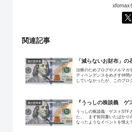
xfom
関連記事
「減らないお財布」の
個人投資家
治療のためブログやメルマガを
ディペンデンスをめざす仲間の
していなかったが、このブログ
『うっしの株談義 ゲス
個人投資家
うっしの株談義 ゲストSTFさん -
た。 まず前回書いたばかり
なったようなイベントを憶えて