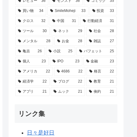
レビュー
36
モンスト
36
コミック
35
買い物
34
SmileMoheji
33
投資
33
クロス
32
中国
31
行動経済
31
ツール
30
ネット
29
社会
28
メンタル
28
お金
28
雑誌
27
亀吉
26
小説
25
バフェット
25
個人
23
IPO
23
金融
23
アメリカ
22
4686
22
格言
22
経済学
22
ブログ
22
教育
21
アプリ
21
ムック
21
倹約
21
リンク集
日々是好日