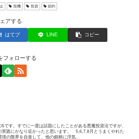
止
投機
投資
節約
ェアする
はてブ
LINE
コピー
axをフォローする
の5です。すでに一度は話題にしたことがある悪魔投資法ですが、
実践にかなり近かったと思います。 5,6,7,8月とうまくやれた
境の限界を自覚して、他の銘柄に浮気...