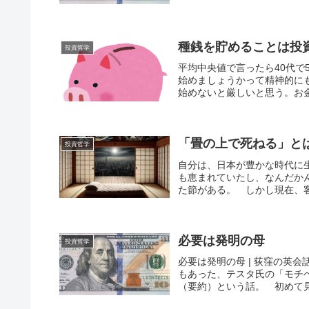
種銭を貯めることは投
投資哲学
平均中央値で言ったら40代で
始めましょうかって精神的に
始めないと厳しいと思う。お金
「畳の上で死ねる」と
投資哲学
自分は、日本が豊かな時代に
も恵まれていたし、なんだか
た節がある。 しかし現在、客
必要は発明の母
投資哲学
必要は発明の母 | 荻窪の英
もあった、テスタ氏の「モチ
（要約）という話。 初めて見