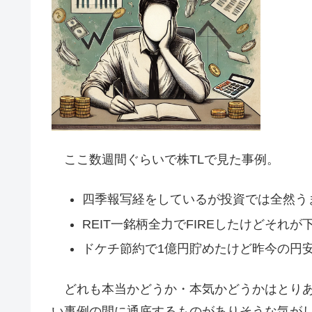
ここ数週間ぐらいで株TLで見た事例。
四季報写経をしているが投資では全然う
REIT一銘柄全力でFIREしたけどそれ
ドケチ節約で1億円貯めたけど昨今の円
どれも本当かどうか・本気かどうかはとりあ
い事例の間に通底するものがありそうな気が