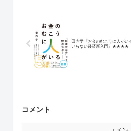
田内学『お金のむこうに人がいる
いらない経済新入門』★★★★
コメント
コメン