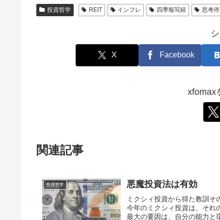
投資哲学
REIT
インフレ
四季報写経
思考停
シ
X
Facebook
xfom
関連記事
悪魔投資法は有効
投資哲学
ミクシィ投資から得た教訓そ
今年のミクシィ投資は、それの
最大の要因は、自分の能力と環