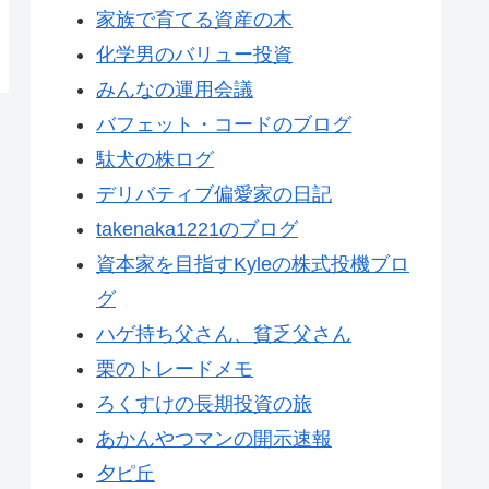
家族で育てる資産の木
化学男のバリュー投資
みんなの運用会議
バフェット・コードのブログ
駄犬の株ログ
デリバティブ偏愛家の日記
takenaka1221のブログ
資本家を目指すKyleの株式投機ブロ
グ
ハゲ持ち父さん、貧乏父さん
栗のトレードメモ
ろくすけの長期投資の旅
あかんやつマンの開示速報
夕ピ丘