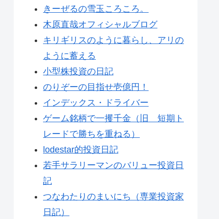
きーぜるの雪玉ころころ。
木原直哉オフィシャルブログ
キリギリスのように暮らし、アリの
ように蓄える
小型株投資の日記
のりぞーの目指せ壱億円！
インデックス・ドライバー
ゲーム銘柄で一攫千金（旧 短期ト
レードで勝ちを重ねる）
lodestar的投資日記
若手サラリーマンのバリュー投資日
記
つなわたりのまいにち（専業投資家
日記）