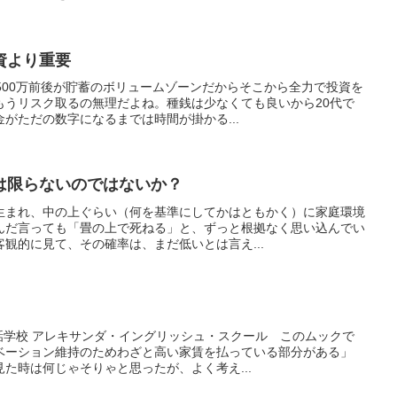
資より重要
500万前後が貯蓄のボリュームゾーンだからそこから全力で投資を
もうリスク取るの無理だよね。種銭は少なくても良いから20代で
がただの数字になるまでは時間が掛かる...
は限らないのではないか？
生まれ、中の上ぐらい（何を基準にしてかはともかく）に家庭環境
んだ言っても「畳の上で死ねる」と、ずっと根拠なく思い込んでい
観的に見て、その確率は、まだ低いとは言え...
会話学校 アレキサンダ・イングリッシュ・スクール このムックで
ベーション維持のためわざと高い家賃を払っている部分がある」
た時は何じゃそりゃと思ったが、よく考え...