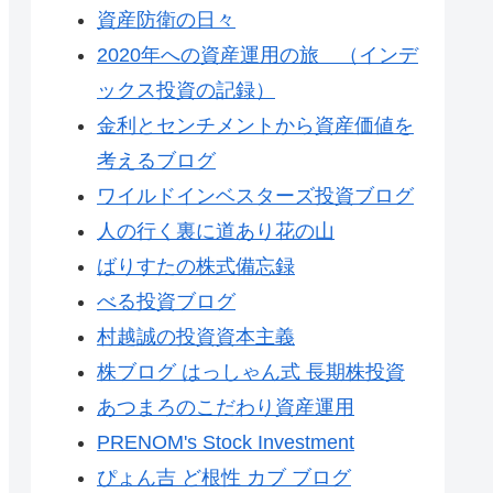
資産防衛の日々
2020年への資産運用の旅 （インデ
ックス投資の記録）
金利とセンチメントから資産価値を
考えるブログ
ワイルドインベスターズ投資ブログ
人の行く裏に道あり花の山
ばりすたの株式備忘録
べる投資ブログ
村越誠の投資資本主義
株ブログ はっしゃん式 長期株投資
あつまろのこだわり資産運用
PRENOM's Stock Investment
ぴょん吉 ど根性 カブ ブログ