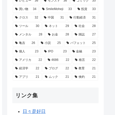
レビュー
36
モンスト
36
コミック
35
買い物
34
SmileMoheji
33
投資
33
クロス
32
中国
31
行動経済
31
ツール
30
ネット
29
社会
28
メンタル
28
お金
28
雑誌
27
亀吉
26
小説
25
バフェット
25
個人
23
IPO
23
金融
23
アメリカ
22
4686
22
格言
22
経済学
22
ブログ
22
教育
21
アプリ
21
ムック
21
倹約
21
リンク集
日々是好日