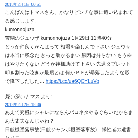
2018年2月1日 00:51
こんばんはトマスさん、かなりピンチな事に追い込まれて
る感じします。
kumonnojuza
苦悶のジュウザ kumonnojuza 1月29日 11時40分
どうか仲良くがんばって 相場を楽しんで下さい ジュウザ
は本当に残念だ きっと助かるまい 原因は分らない もう株
はやりたくない どうか神様助けて下さい 先週タブレット
叩き割った呟きが最后とは 何かＰＦが暴落したような形
で降下しだした…
https://t.co/ua6QOYLuVo
疑い深いトマス
より:
2018年2月2日 18:36
あえて究極にシャレにならんパロネタやるぐらいだからま
あ大丈夫なんじゃね？
日航機墜落事故(日航ジャンボ機墜落事故)、犠牲者の遺書