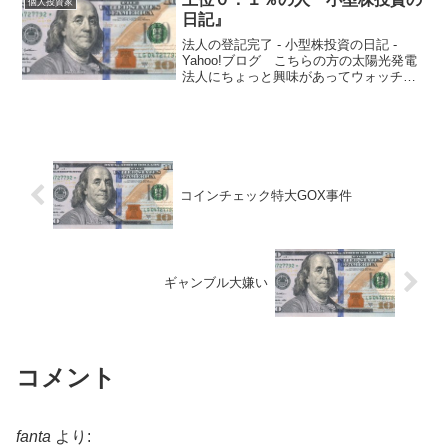
個人投資家
日記』
法人の登記完了 - 小型株投資の日記 -
Yahoo!ブログ こちらの方の太陽光発電
法人にちょっと興味があってウォッチし
てます。 太陽光発電については独自の
意見を持てるほど知りませんし、自分で
やる気も特にないので、単に他であまり
見られないこ...
コインチェック特大GOX事件
ギャンブル大嫌い
コメント
fanta
より: