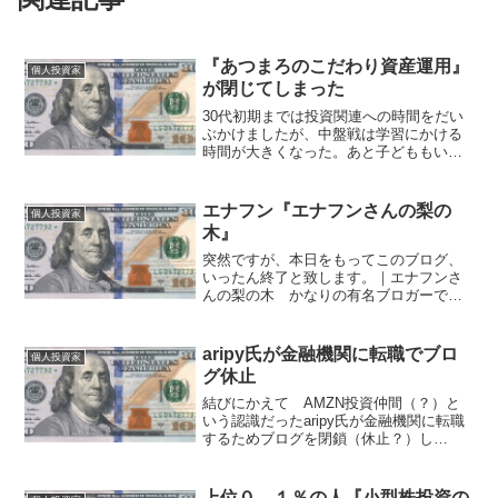
『あつまろのこだわり資産運用』
個人投資家
が閉じてしまった
30代初期までは投資関連への時間をだい
ぶかけましたが、中盤戦は学習にかける
時間が大きくなった。あと子どももいて
私生活も。後半はかなり仕事への傾
斜。 自分の30代は仕事のウエートがか
なり大きくなりました— あつまろ
エナフン『エナフンさんの梨の
個人投資家
(@atsumaro1) ...
木』
突然ですが、本日をもってこのブログ、
いったん終了と致します。｜エナフンさ
んの梨の木 かなりの有名ブロガーで投
資実績もあり、実名で著書もあるエナフ
ンさんのブログが終了されるそうです。
残念です。
aripy氏が金融機関に転職でブロ
個人投資家
グ休止
結びにかえて AMZN投資仲間（？）と
いう認識だったaripy氏が金融機関に転職
するためブログを閉鎖（休止？）し
た。 こういう理由でのブログ停止は初
めてだったので、戻ってこられたときの
ための備忘を兼ねて記録しておく。
上位０．１％の人『小型株投資の