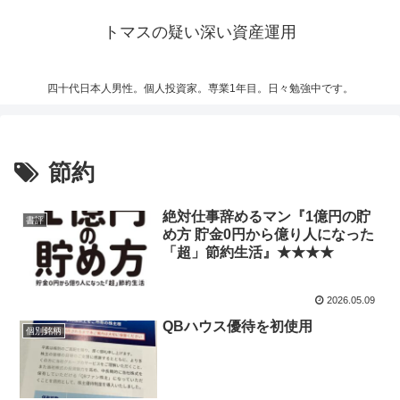
トマスの疑い深い資産運用
四十代日本人男性。個人投資家。専業1年目。日々勉強中です。
節約
絶対仕事辞めるマン『1億円の貯
書評
め方 貯金0円から億り人になった
「超」節約生活』★★★★
2026.05.09
QBハウス優待を初使用
個別銘柄