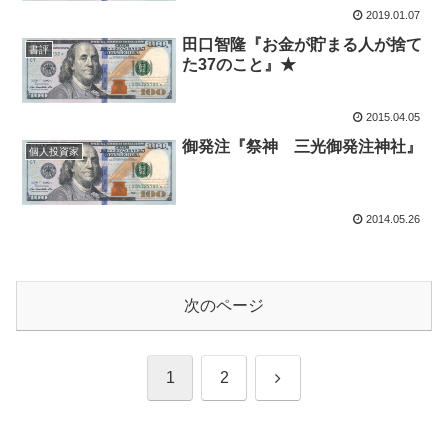
2019.01.07
田口智隆『お金が貯まる人が捨て
書評
た37のこと』★
2015.04.05
御発注『祭神 三光御発注神社』
個人投資家
2014.05.26
次のページ
次
1
2
へ