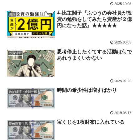
2025.10.08
斗比主閲子『ふつうの会社員が投
書評
資の勉強をしてみたら資産が２億
円になった話』★★★★★
2025.06.05
思考停止したくてする活動は何で
投資哲学
あれうまくいかない
2025.01.26
時間の希少性は増すばかり
政治経済・金融一般
2019.05.17
宝くじを1枚財布に入れている
勤倹貯蓄生活