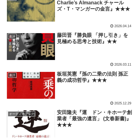
Charlie’s Almanack チャール
ズ・T・マンガーの金言』★★★
2026.04.14
藤田晋『勝負眼 「押し引き」を
書評
見極める思考と技術』★★
2026.03.11
板垣英憲『孫の二乗の法則 孫正
書評
義の成功哲学』★★★
2025.12.29
安田隆夫『運 ドン・キホーテ創
オーディオブック
業者「最強の遺言」 (文春新書)』
★★★