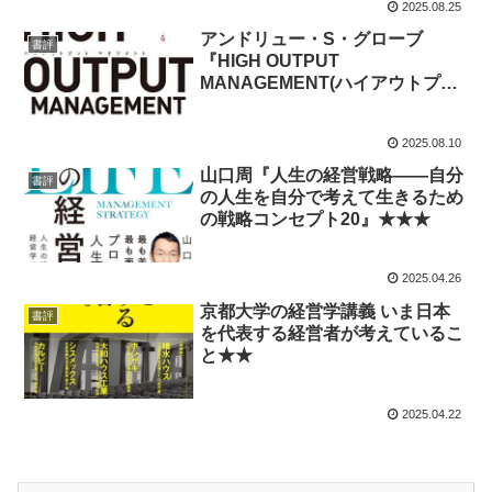
2025.08.25
アンドリュー・S・グローブ
書評
『HIGH OUTPUT
MANAGEMENT(ハイアウトプッ
ト マネジメント) 人を育て、成果
を最大にするマネジメント』★★
2025.08.10
山口周『人生の経営戦略――自分
書評
の人生を自分で考えて生きるため
の戦略コンセプト20』★★★
2025.04.26
京都大学の経営学講義 いま日本
書評
を代表する経営者が考えているこ
と★★
2025.04.22