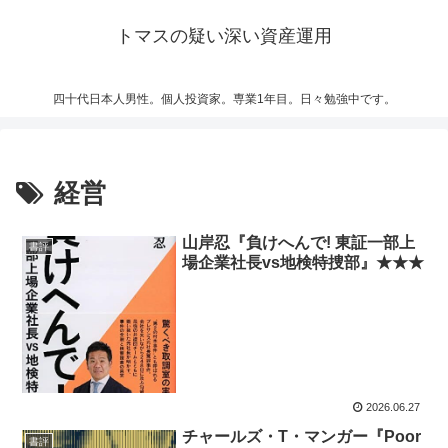
トマスの疑い深い資産運用
四十代日本人男性。個人投資家。専業1年目。日々勉強中です。
経営
山岸忍『負けへんで! 東証一部上
書評
場企業社長vs地検特捜部』★★★
2026.06.27
チャールズ・T・マンガー『Poor
書評