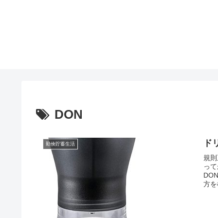
DON
ド
勤倹貯蓄生活
規則
って
DO
方を