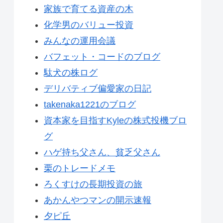
家族で育てる資産の木
化学男のバリュー投資
みんなの運用会議
バフェット・コードのブログ
駄犬の株ログ
デリバティブ偏愛家の日記
takenaka1221のブログ
資本家を目指すKyleの株式投機ブロ
グ
ハゲ持ち父さん、貧乏父さん
栗のトレードメモ
ろくすけの長期投資の旅
あかんやつマンの開示速報
夕ピ丘