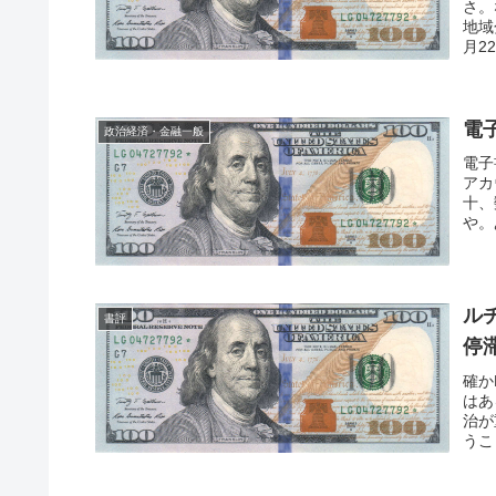
さ。
地域
月22
電
政治経済・金融一般
電子
アカ
十、
や。あ
ル
書評
停
確か
はあ
治が
うこ