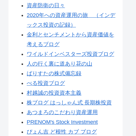
資産防衛の日々
2020年への資産運用の旅 （インデ
ックス投資の記録）
金利とセンチメントから資産価値を
考えるブログ
ワイルドインベスターズ投資ブログ
人の行く裏に道あり花の山
ばりすたの株式備忘録
べる投資ブログ
村越誠の投資資本主義
株ブログ はっしゃん式 長期株投資
あつまろのこだわり資産運用
PRENOM's Stock Investment
ぴょん吉 ど根性 カブ ブログ