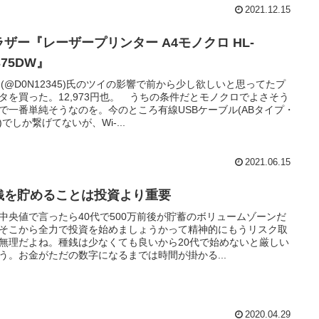
2021.12.15
ラザー『レーザープリンター A4モノクロ HL-
375DW』
N(@D0N12345)氏のツイの影響で前から少し欲しいと思ってたプ
タを買った。12,973円也。 うちの条件だとモノクロでよさそう
で一番単純そうなのを。今のところ有線USBケーブル(ABタイプ・
)でしか繋げてないが、Wi-...
2021.06.15
銭を貯めることは投資より重要
中央値で言ったら40代で500万前後が貯蓄のボリュームゾーンだ
そこから全力で投資を始めましょうかって精神的にもうリスク取
無理だよね。種銭は少なくても良いから20代で始めないと厳しい
う。お金がただの数字になるまでは時間が掛かる...
2020.04.29