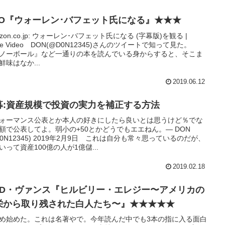
BO『ウォーレン･バフェット氏になる』★★★
azon.co.jp: ウォーレン･バフェット氏になる (字幕版)を観る |
ime Video DON(@D0N12345)さんのツイートで知って見た。
ノーボール』など一通りの本を読んでいる身からすると、そこま
鮮味はなか...
2019.06.12
募:資産規模で投資の実力を補正する方法
ォーマンス公表とか本人の好きにしたら良いとは思うけど％でな
額で公表してよ。弱小の+50とかどうでもエエねん。— DON
D0N12345) 2019年2月9日 これは自分も常々思っているのだが、
いって資産100億の人が1億儲...
2019.02.18
・D・ヴァンス『ヒルビリー・エレジー〜アメリカの
栄から取り残された白人たち〜』★★★★★
め始めた。これは名著やで。今年読んだ中でも3本の指に入る面白