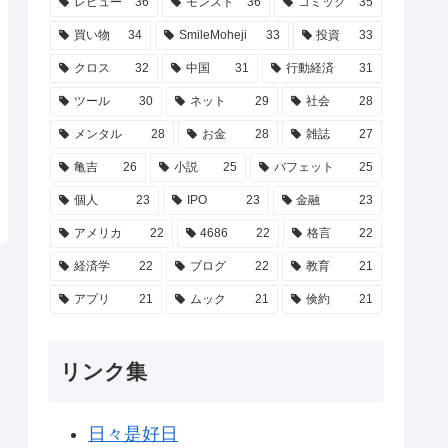
レビュー
36
モンスト
36
コミック
35
買い物
34
SmileMoheji
33
投資
33
クロス
32
中国
31
行動経済
31
ツール
30
ネット
29
社会
28
メンタル
28
お金
28
雑誌
27
亀吉
26
小説
25
バフェット
25
個人
23
IPO
23
金融
23
アメリカ
22
4686
22
格言
22
経済学
22
ブログ
22
教育
21
アプリ
21
ムック
21
倹約
21
リンク集
日々是好日