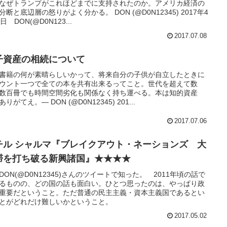
なぜトランプがこれほどまでに支持されたのか。アメリカ経済の
分断と底辺層の怒りがよく分かる。 DON (@D0N12345) 2017年4
日 DON(@D0N123...
2017.07.08
子資産の相続について
書籍の何が素晴らしいかって、将来自分の子供が自立したときに
ウント一つで全ての本を共有出来るってこと。世代を超えて数
数百冊でも時間空間劣化も関係なく持ち運べる。本は知的資産
りがてえ。— DON (@D0N12345) 201...
2017.07.06
チル シャルマ『ブレイクアウト・ネーションズ 大
滞を打ち破る新興諸国』★★★★
DON(@D0N12345)さんのツイートで知った。 2011年頃の話で
るものの、どの国の話も面白い。ひとつ思ったのは、やっぱり政
重要だということ。ただ普通の民主主義・資本主義国であるとい
とがどれだけ難しいかということ。
2017.05.02