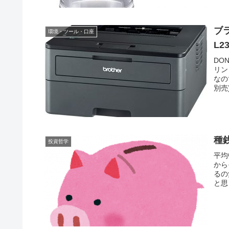
ブ
環境・ツール・口座
L2
DO
リン
なの
別売
種
投資哲学
平均
から
るの
と思