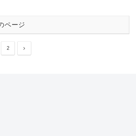
のページ
次
2
へ