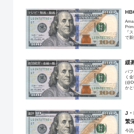
H
テレビ・映画・動画
Am
Pr
『ス
で新
緩
政治経済・金融一般
パフ
く金
(@
かと
J
書評
繁
今読