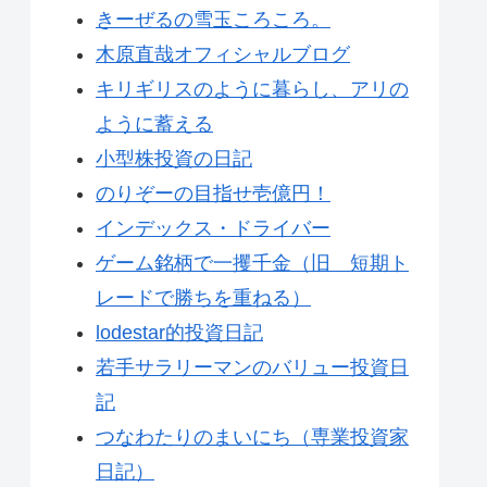
きーぜるの雪玉ころころ。
木原直哉オフィシャルブログ
キリギリスのように暮らし、アリの
ように蓄える
小型株投資の日記
のりぞーの目指せ壱億円！
インデックス・ドライバー
ゲーム銘柄で一攫千金（旧 短期ト
レードで勝ちを重ねる）
lodestar的投資日記
若手サラリーマンのバリュー投資日
記
つなわたりのまいにち（専業投資家
日記）