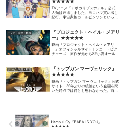
★★★★★
TVアニメ「アポカリプスホテル」公式
人類は衰退しました、ヨコハマ買い出し
紀行、宇宙家族カールビンソンといった
私が好きなタイプのSF人情ギャグ（？）
を全部足して3で割らない……みたいな感
じの作品。 それでいてキャラ原案が竹
『プロジェクト・ヘイル・メアリ
テレビ・映画・動画
本泉でばっちりハマ...
ー』★★★★★
映画『プロジェクト・ヘイル・メアリ
ー』オフィシャルサイト | ソニー・ピク
チャーズ 原作が元からSF小説オールタ
イムベスト級の作品だけに、期待の100%
の映像化は難しいかと思っていたが、素
晴らしく良かった。是非おすすめ。 科
『トップガン マーヴェリック』
テレビ・映画・動画
学関係の詳細がキ...
★★★★★
映画『トップガン マーヴェリック』公式
サイト 36年ぶりの続編という企画を聞
いた時点では何とも思わなかった。前作
にも特別な思い入れはない。あえて言え
ば家にあった最古のCDが『デンジャー・
ゾーン』を含む映画サントラアンソロジ
ーのそれだったぐら...
Hempuli Oy『BABA IS YOU』
★★★★★