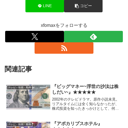
LINE
コピー
xfomaxをフォローする
関連記事
『ビッグマネー~浮世の沙汰は株
テレビ・映画・動画
しだい~』★★★★★
2002年のテレビドラマ。原作小説未見。
リアルタイムには全く知らなかったが、
株式投資を知ったきっかけとして、何度
か耳にしていた。確かGCN氏のツイート
を直接のきっかけとして観ることにし
た。 テレビドラマなんて見るのいつ以
『アポカリプスホテル』
テレビ・映画・動画
来だ、というレベルだ...