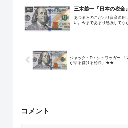
三木義一『日本の税金
書評
あつまろのこだわり資産運用 
い。今まであまり勉強してな
ジャック・D・シュワッガー 
が語る儲ける秘訣』★★
コメント