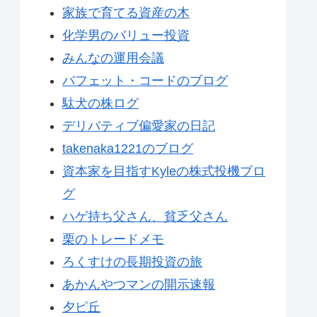
家族で育てる資産の木
化学男のバリュー投資
みんなの運用会議
バフェット・コードのブログ
駄犬の株ログ
デリバティブ偏愛家の日記
takenaka1221のブログ
資本家を目指すKyleの株式投機ブロ
グ
ハゲ持ち父さん、貧乏父さん
栗のトレードメモ
ろくすけの長期投資の旅
あかんやつマンの開示速報
夕ピ丘