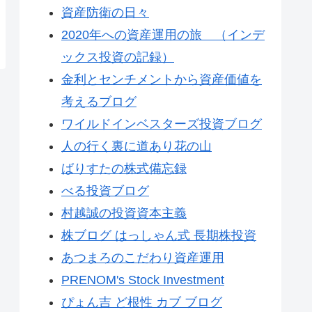
資産防衛の日々
2020年への資産運用の旅 （インデ
ックス投資の記録）
金利とセンチメントから資産価値を
考えるブログ
ワイルドインベスターズ投資ブログ
人の行く裏に道あり花の山
ばりすたの株式備忘録
べる投資ブログ
村越誠の投資資本主義
株ブログ はっしゃん式 長期株投資
あつまろのこだわり資産運用
PRENOM's Stock Investment
ぴょん吉 ど根性 カブ ブログ