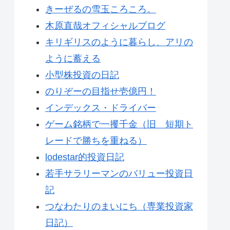
きーぜるの雪玉ころころ。
木原直哉オフィシャルブログ
キリギリスのように暮らし、アリの
ように蓄える
小型株投資の日記
のりぞーの目指せ壱億円！
インデックス・ドライバー
ゲーム銘柄で一攫千金（旧 短期ト
レードで勝ちを重ねる）
lodestar的投資日記
若手サラリーマンのバリュー投資日
記
つなわたりのまいにち（専業投資家
日記）