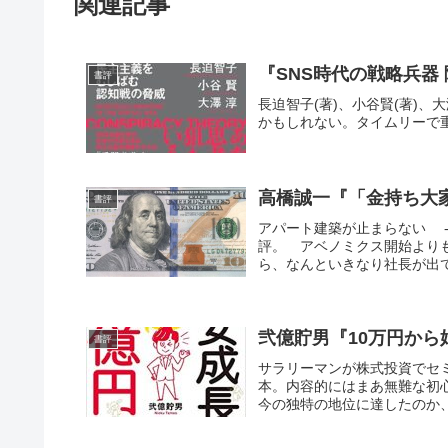
関連記事
『SNS時代の戦略兵器
書評
長迫智子(著)、小谷賢(著)
かもしれない。タイムリーで
高橋誠一『「金持ち大
書評
アパート建築が止まらない -
評。 アベノミクス開始より
ら、なんといきなり社長が出て
弐億貯男『10万円から
書評
サラリーマンが株式投資でセミリ
本。内容的にはまあ無難な初
今の独特の地位に達したのか、