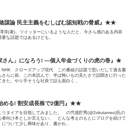
 陰謀論 民主主義をむしばむ認知戦の脅威』★★
、大澤淳(著)。ツイッターにいるような人だと、今さら感のある内容
重要な話題ではあるけども。
家さん」になろう! ―個人年金づくりの虎の巻』★
 NHK クローズアップ現代 この番組の話題で思いだして過去書
もさらに前、この本読んで、半ば怖いもの見たさで話聞きに行った
きた。やり手そうな社長で話も面白く...
始める! 割安成長株で2億円』★★
タイアを目指してみました。 の弐億貯男(@2okutameo)氏の
心者向け本としか言えない。 どんな考えのもとにブログを続けて
について少し興味があり、書かれ...