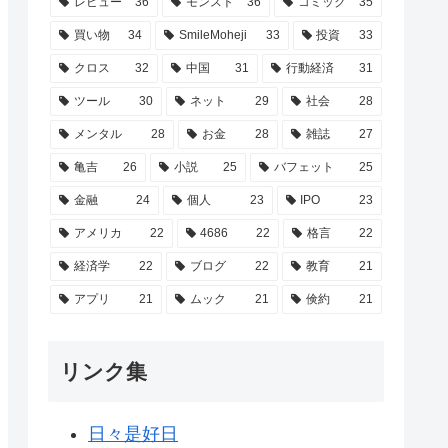
レビュー
36
モンスト
36
コミック
35
買い物
34
SmileMoheji
33
投資
33
クロス
32
中国
31
行動経済
31
ツール
30
ネット
29
社会
28
メンタル
28
お金
28
雑誌
27
亀吉
26
小説
25
バフェット
25
金融
24
個人
23
IPO
23
アメリカ
22
4686
22
格言
22
経済学
22
ブログ
22
教育
21
アプリ
21
ムック
21
倹約
21
リンク集
日々是好日