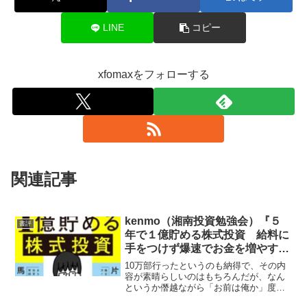
LINE
コピー
xfomaxをフォローする
関連記事
kenmo（湘南投資勉強会）『５
書評
年で１億貯める株式投資 給料に
手をつけず爆速でお金を増やす４
つの投資法』★★★★★
10万部行ったというのも納得で、その内
容が素晴らしいのはもちろんだが、なん
というか僭越ながら「お前は俺か」度が
間違いなく過去最高だった。いろんな意