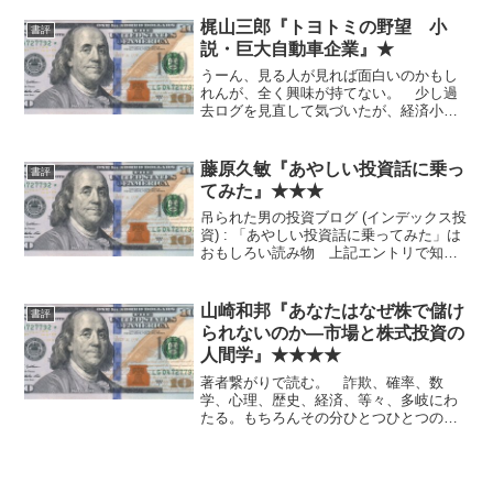
味で。 年代・属性・やってきた投資
法・考え方・失敗法から見始めたとか、
梶山三郎『トヨトミの野望 小
書評
損切り率を-8%に置くと...
説・巨大自動車企業』★
うーん、見る人が見れば面白いのかもし
れんが、全く興味が持てない。 少し過
去ログを見直して気づいたが、経済小説
で面白いと思ったことが全くないなあ。
これほど高評価のものでもだめか。
藤原久敏『あやしい投資話に乗っ
書評
てみた』★★★
吊られた男の投資ブログ (インデックス投
資) : 「あやしい投資話に乗ってみた」は
おもしろい読み物 上記エントリで知っ
た。内容もそちらを参照。 たぶん全て
わかってネタでやってるのだろうと思う
が、若干マジなのか判断つきかねるとこ
山崎和邦『あなたはなぜ株で儲け
書評
ろがあり、初心...
られないのか―市場と株式投資の
人間学』★★★★
著者繋がりで読む。 詐欺、確率、数
学、心理、歴史、経済、等々、多岐にわ
たる。もちろんその分ひとつひとつのボ
リュームは軽めだし、著者の他の本との
重複もある。 現時点の私から見て特に
新しい知見はなかったが、結構いいので
はないかと。