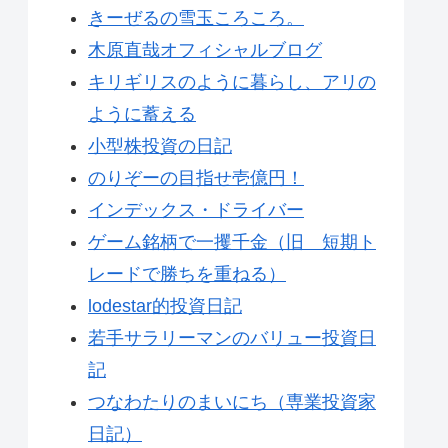
きーぜるの雪玉ころころ。
木原直哉オフィシャルブログ
キリギリスのように暮らし、アリの
ように蓄える
小型株投資の日記
のりぞーの目指せ壱億円！
インデックス・ドライバー
ゲーム銘柄で一攫千金（旧 短期ト
レードで勝ちを重ねる）
lodestar的投資日記
若手サラリーマンのバリュー投資日
記
つなわたりのまいにち（専業投資家
日記）