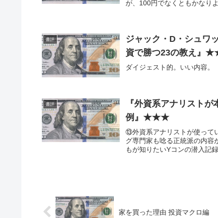
が、100円でなくともかなり
ジャック・D・シュワッ
書評
資で勝つ23の教え』★
ダイジェスト的。いい内容。
『外資系アナリストが
書評
例』★★★
⑬外資系アナリストが使って
グ専門家も唸る正統派の内容
もが知りたいYコンの潜入記録— 
家を買った理由 投資マクロ編