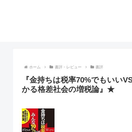
ホーム
書評・レビュー
書評
『金持ちは税率70%でもいいVS
かる格差社会の増税論』★