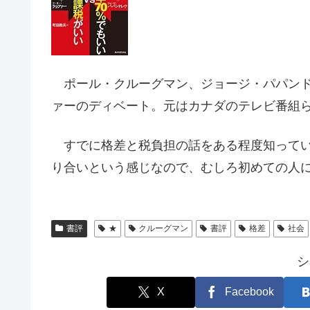
ポール・クルーグマン、ジョージ・パパンド
ァーのディベート。元はカナダのテレビ番組
すでに格差と税負担の話をある程度知ってい
り合いという感じなので、むしろ初めての人
書評
★
クルーグマン
書評
格差
社会
シ
X
Facebook