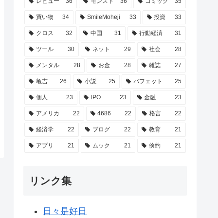
レビュー
36
モンスト
36
コミック
35
買い物
34
SmileMoheji
33
投資
33
クロス
32
中国
31
行動経済
31
ツール
30
ネット
29
社会
28
メンタル
28
お金
28
雑誌
27
亀吉
26
小説
25
バフェット
25
個人
23
IPO
23
金融
23
アメリカ
22
4686
22
格言
22
経済学
22
ブログ
22
教育
21
アプリ
21
ムック
21
倹約
21
リンク集
日々是好日