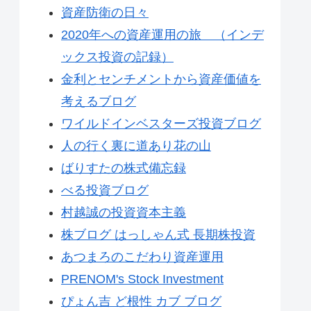
資産防衛の日々
2020年への資産運用の旅 （インデ
ックス投資の記録）
金利とセンチメントから資産価値を
考えるブログ
ワイルドインベスターズ投資ブログ
人の行く裏に道あり花の山
ばりすたの株式備忘録
べる投資ブログ
村越誠の投資資本主義
株ブログ はっしゃん式 長期株投資
あつまろのこだわり資産運用
PRENOM's Stock Investment
ぴょん吉 ど根性 カブ ブログ