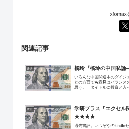
xfom
関連記事
橘玲『橘玲の中国私論
書評
いろんな中国関連本のダイジ
どの方面でも意見はバランス
思う。 タイトルに投資と入
学研プラス『エクセル
書評
★★★★
過去書評。いつぞやのkindl