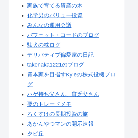
家族で育てる資産の木
化学男のバリュー投資
みんなの運用会議
バフェット・コードのブログ
駄犬の株ログ
デリバティブ偏愛家の日記
takenaka1221のブログ
資本家を目指すKyleの株式投機ブロ
グ
ハゲ持ち父さん、貧乏父さん
栗のトレードメモ
ろくすけの長期投資の旅
あかんやつマンの開示速報
夕ピ丘