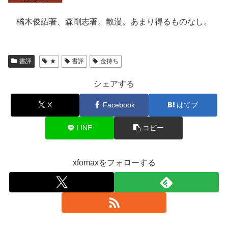
橘木俊詔著、森剛志著。散漫。あまり得るものなし。
書評
★
書評
金持ち
シェアする
X
Facebook
はてブ
LINE
コピー
xfomaxをフォローする