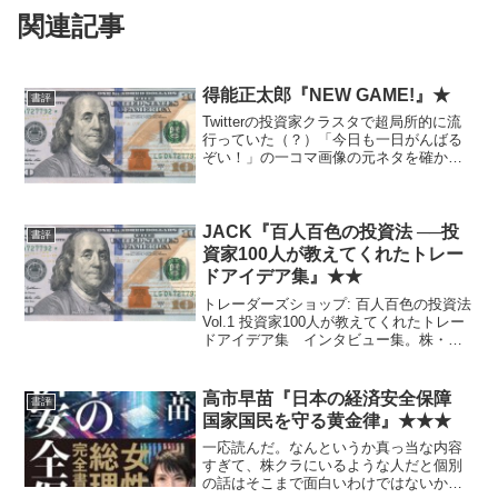
関連記事
得能正太郎『NEW GAME!』★
書評
Twitterの投資家クラスタで超局所的に流
行っていた（？）「今日も一日がんばる
ぞい！」の一コマ画像の元ネタを確かめ
たくて買いました。 見たことあるネタ
のコマは、「ダメだー！」18ページ「皆
さん休日ってなにしてるんですか？」65
ページ「今日...
JACK『百人百色の投資法 ──投
書評
資家100人が教えてくれたトレー
ドアイデア集』★★
トレーダーズショップ: 百人百色の投資法
Vol.1 投資家100人が教えてくれたトレー
ドアイデア集 インタビュー集。株・
FX・不動産のうち、株編しかまともに読
んでないが、事前の期待よりはよかっ
た。
高市早苗『日本の経済安全保障
書評
国家国民を守る黄金律』★★★
一応読んだ。なんというか真っ当な内容
すぎて、株クラにいるような人だと個別
の話はそこまで面白いわけではないかも