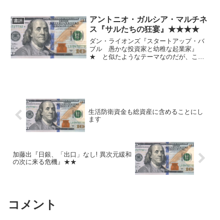
しれない。 相場的に言えば、総裁選の
あたりで真っ先に読んでおくべきだった
のかなとは思う。総裁選後から今までぐ
アントニオ・ガルシア・マルチネ
書評
らいの間にもうちょっとう...
ス『サルたちの狂宴』★★★★
ダン・ライオンズ『スタートアップ・バ
ブル 愚かな投資家と幼稚な起業家』
★ と似たようなテーマなのだが、こっ
ちは実に面白い。フェイスブックやツイ
ッター株を含め、投資の参考にはならな
いだろうが、おすすめ。
生活防衛資金も総資産に含めることにし
ます
加藤出『日銀、「出口」なし! 異次元緩和
の次に来る危機』★★
コメント