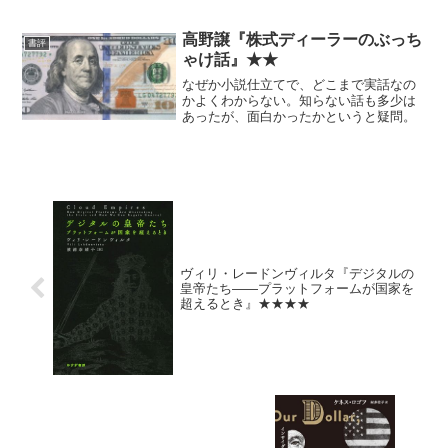
高野譲『株式ディーラーのぶっち
書評
ゃけ話』★★
なぜか小説仕立てで、どこまで実話なの
かよくわからない。知らない話も多少は
あったが、面白かったかというと疑問。
ヴィリ・レードンヴィルタ『デジタルの
皇帝たち――プラットフォームが国家を
超えるとき』★★★★