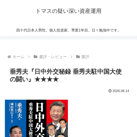
トマスの疑い深い資産運用
四十代日本人男性。個人投資家。専業1年目。日々勉強中です。
ホーム
書評・レビュー
書評
垂秀夫『日中外交秘録 垂秀夫駐中国大使
の闘い』★★★★
2026.06.14