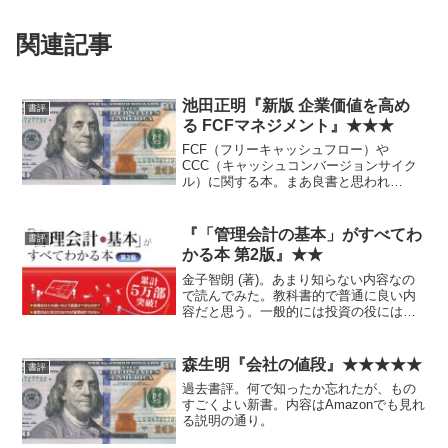
関連記事
池田正明『新版 企業価値を高め
書評
る FCFマネジメント』★★★
FCF（フリーキャッシュフロー）や
CCC（キャッシュコンバージョンサイク
ル）に関する本。まあ良書と思われ
る。 個人投資家視点では、各種キャッ
シュフローの概念をちゃんと理解してい
れば、とりあえず十分な気もするけど。
『「管理会計の基本」がすべてわ
書評
かる本 第2版』★★
金子智朗 (著)。あまり知らない内容なの
で読んでみた。教科書的で普通に良い内
容だと思う。一般的には投資の役にはそ
んなに立たないと思う。初歩の経済学と
か知らない状態からなら違うかもしれな
いが。
森生明『会社の値段』★★★★★
書評
過去書評。何で知ったか忘れたが、もの
すごくよい新書。内容はAmazonでも見れ
る説明の通り。