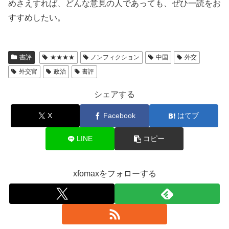
めさえすれば、どんな意見の人であっても、ぜひ一読をお
すすめしたい。
書評
★★★★
ノンフィクション
中国
外交
外交官
政治
書評
シェアする
X
Facebook
はてブ
LINE
コピー
xfomaxをフォローする