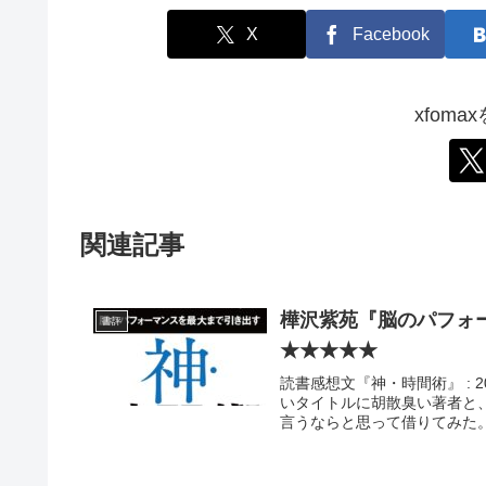
X
Facebook
xfom
関連記事
樺沢紫苑『脳のパフォ
書評
★★★★★
読書感想文『神・時間術』 : 
いタイトルに胡散臭い著者と、
言うならと思って借りてみた。