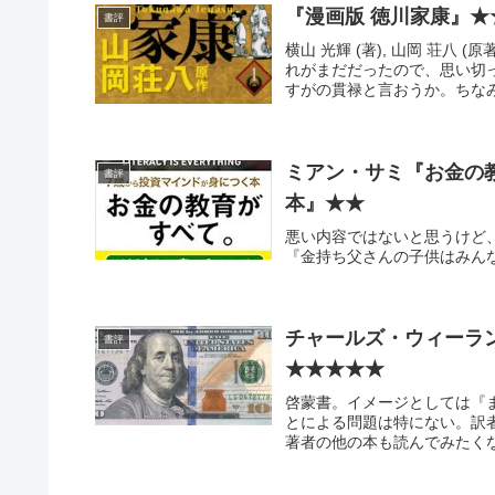
『漫画版 徳川家康』★
書評
横山 光輝 (著), 山岡 荘
れがまだだったので、思い切
すがの貫禄と言おうか。ちなみ
ミアン・サミ『お金の
書評
本』★★
悪い内容ではないと思うけど
『金持ち父さんの子供はみんな
チャールズ・ウィーラ
書評
★★★★★
啓蒙書。イメージとしては『ま
とによる問題は特にない。訳
著者の他の本も読んでみたく