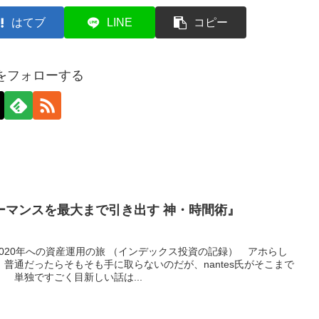
はてブ
LINE
コピー
axをフォローする
ーマンスを最大まで引き出す 神・時間術』
2020年への資産運用の旅 （インデックス投資の記録） アホらし
普通だったらそもそも手に取らないのだが、nantes氏がそこまで
 単独ですごく目新しい話は...