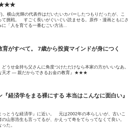
★★★
八 (原著)。横山光輝の代表作はだいたいカバーしたつもりだったが、こ
って挑戦。 すごく長いがぐいぐい読ませる。原作・漫画ともにさ
に「人を育てる一番むごい方法...
教育がすべて。 7歳から投資マインドが身につく
、どうせ金持ち父さんに角度つけただけなら本家の方がいいなあ。
天才 ― 親だからできるお金の教育』★★★
ン『経済学をまる裸にする 本当はこんなに面白い』
っとうな経済学』に近い。 元は2002年の本らしいが、古いこ
者の山形浩生も言ってるが、かえって奇をてらってなくて良い。
なった。