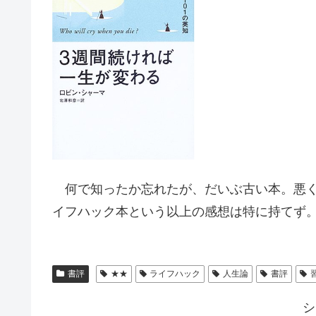
何で知ったか忘れたが、だいぶ古い本。悪く
イフハック本という以上の感想は特に持てず
書評
★★
ライフハック
人生論
書評
シ