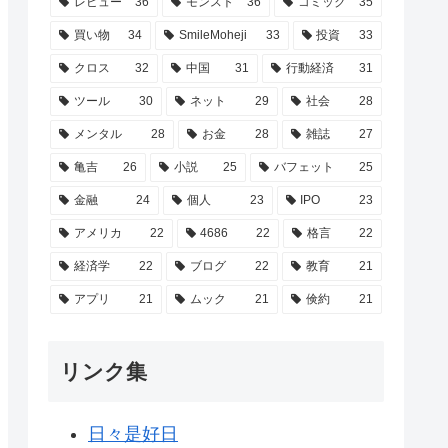
レビュー
36
モンスト
36
コミック
35
買い物
34
SmileMoheji
33
投資
33
クロス
32
中国
31
行動経済
31
ツール
30
ネット
29
社会
28
メンタル
28
お金
28
雑誌
27
亀吉
26
小説
25
バフェット
25
金融
24
個人
23
IPO
23
アメリカ
22
4686
22
格言
22
経済学
22
ブログ
22
教育
21
アプリ
21
ムック
21
倹約
21
リンク集
日々是好日