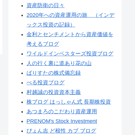
資産防衛の日々
2020年への資産運用の旅 （インデ
ックス投資の記録）
金利とセンチメントから資産価値を
考えるブログ
ワイルドインベスターズ投資ブログ
人の行く裏に道あり花の山
ばりすたの株式備忘録
べる投資ブログ
村越誠の投資資本主義
株ブログ はっしゃん式 長期株投資
あつまろのこだわり資産運用
PRENOM's Stock Investment
ぴょん吉 ど根性 カブ ブログ