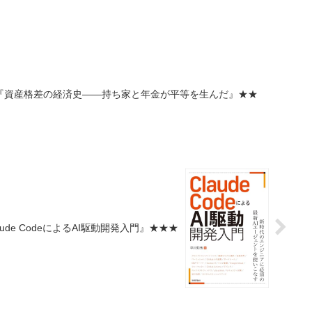
『資産格差の経済史――持ち家と年金が平等を生んだ』★★
ude CodeによるAI駆動開発入門』★★★