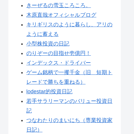
きーぜるの雪玉ころころ。
木原直哉オフィシャルブログ
キリギリスのように暮らし、アリの
ように蓄える
小型株投資の日記
のりぞーの目指せ壱億円！
インデックス・ドライバー
ゲーム銘柄で一攫千金（旧 短期ト
レードで勝ちを重ねる）
lodestar的投資日記
若手サラリーマンのバリュー投資日
記
つなわたりのまいにち（専業投資家
日記）