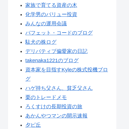
家族で育てる資産の木
化学男のバリュー投資
みんなの運用会議
バフェット・コードのブログ
駄犬の株ログ
デリバティブ偏愛家の日記
takenaka1221のブログ
資本家を目指すKyleの株式投機ブロ
グ
ハゲ持ち父さん、貧乏父さん
栗のトレードメモ
ろくすけの長期投資の旅
あかんやつマンの開示速報
夕ピ丘