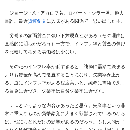
ジョージ・A・アカロフ著、ロバート・シラー著。過去
書評。最近
貨幣錯覚
に興味がある関係で、思い出した本。
労働者の額面賃金に強い下方硬直性がある（その理由は
直感的に明らかだろう）一方で、インフレ率と賃金の伸び
を比較して考える労働者は少ない。
そのためインフレ率が低すぎると、純粋に需給で決まる
よりも賃金が高めで硬直することになり、失業率が上が
る。逆にインフレ率がある程度高いと、純粋に需給で決ま
る賃金に近づき、失業率は自然失業率に近づく。
……というような内容があったと思う。失業率という非
常に重大なものが貨幣錯覚に大きく影響されているのなら
ば、他にもどれだけの影響があるのだろう。もし人間がま
ったく貨幣錯覚を起こさないとしたら、どんな世界になる