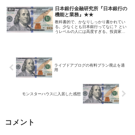
るが、どういうものか一応ちゃんと理解
したい人にはおすすめ。
日本銀行金融研究所『日本銀行の
書評
機能と業務』★★
教科書的で、かなりしっかり書かれてい
る。少なくとも日本銀行ってなに？ とい
うレベルの人には高度すぎる。投資家で
もこれ全部をしっかり読む必要はないよ
うな気がする。 すごくおすすめという
わけではないものの、他に同系統でこれ
というものも思いつかず...
ライブドアブログの有料プラン廃止を適
用
モンスターハウスに入居した感想
コメント