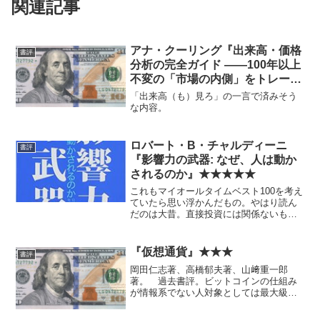
関連記事
アナ・クーリング『出来高・価格
書評
分析の完全ガイド ――100年以上
不変の「市場の内側」をトレード
に生かす』★
「出来高（も）見ろ」の一言で済みそう
な内容。
ロバート・B・チャルディーニ
書評
『影響力の武器: なぜ、人は動か
されるのか』★★★★★
これもマイオールタイムベスト100を考え
ていたら思い浮かんだもの。やはり読ん
だのは大昔。直接投資には関係ないもの
の、ライフハックもしくはビジネス理解
のために必読。
『仮想通貨』★★★
書評
岡田仁志著、高橋郁夫著、山﨑重一郎
著。 過去書評。ビットコインの仕組み
が情報系でない人対象としては最大級に
詳しく書かれている。 最近投資界隈で
もブロックチェーンがバズってる感があ