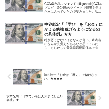
GCN@自称レジェンド (@guncolo)GCNの
ブログ GCN氏のツイートで影響を受け
た本に入っていたので読みました。私の
知る限りテクニカルの本ではトップクラ
スだと思います。 とは言っても私はそ
もそもテクニカルの本をあまり読んでい
中谷彰宏『「学び」を「お金」に
書評
ません...
かえる勉強 稼げるようになる53
の具体例』★★
特別悪くはないけどなんか薄い。著者名
になんか見覚えがあるなと思っていた
ら、もしかして昔就職活動関係本で有名
だった（？）人？ 要するに粗製濫造本
なのだろう。気づいていたら読まなかっ
たかな。
加谷珪一『お金は「歴史」で儲けなさ
い』★★★★
坂本光司『日本でいちばん大切にしたい
会社』★