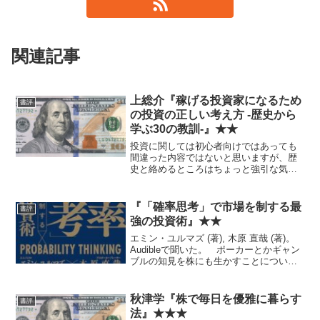
関連記事
上総介『稼げる投資家になるため
書評
の投資の正しい考え方 -歴史から
学ぶ30の教訓-』★★
投資に関しては初心者向けではあっても
間違った内容ではないと思いますが、歴
史と絡めるところはちょっと強引な気が
してしまいます。 むしろ株も初心者
で、歴史エピソードもこれまであまり興
味がなかったという人には新鮮で面白い
『「確率思考」で市場を制する最
書評
かもしれません。個人投資家...
強の投資術』★★
エミン・ユルマズ (著), 木原 直哉 (著)。
Audibleで聞いた。 ポーカーとかギャン
ブルの知見を株にも生かすことについて
は、『運と実力の間』の方が詳しいの
で、そちらを読んでからでもいいかも。
秋津学『株で毎日を優雅に暮らす
書評
法』★★★