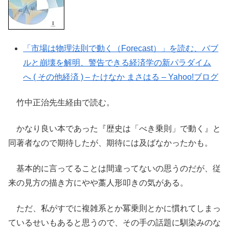
「市場は物理法則で動く（Forecast）」を読む、バブ
ルと崩壊を解明、警告できる経済学の新パラダイム
へ ( その他経済 ) – たけなか まさはる – Yahoo!ブログ
竹中正治先生経由で読む。
かなり良い本であった『歴史は「べき乗則」で動く』と
同著者なので期待したが、期待には及ばなかったかも。
基本的に言ってることは間違ってないの思うのだが、従
来の見方の描き方にやや藁人形叩きの気がある。
ただ、私がすでに複雑系とか冪乗則とかに慣れてしまっ
ているせいもあると思うので、その手の話題に馴染みのな