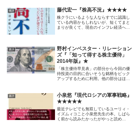
藤代宏一『株高不況』★★★★
書評
株クラにいるような人ならすでに認識し
ている内容かもしれないが、短くてまと
まりが良くて、現在のインフレ経済への
転換についての、非常に良い新書だと思
った。
野村インベスター・リレーション
書評
ズ『「知って得する株主優待」
2014年版』★
「株主優待早見表」の部分から今回の優
待投資の目的に合いそうな銘柄をピック
アップするために利用。他の部分はほぼ
無視。 今回の自分の目的には役に立っ
たが、一般的に出来がいいとはいえなさ
そう。無駄に大きいし宣伝ぽい部分も多
小泉悠『現代ロシアの軍事戦略』
書評
い。 ちなみに、松井証券...
★★★★★
最近テレビでも無双しているユーリィ・
イズムィコこと小泉悠先生の本。しばら
く前から読みたかったがやっと読め
た。 無茶苦茶面白い。去年5月に出た本
だが、タイムリーにも程がある。今回の
ような事態のために書かれたようにしか
見えない。是非おすすめ。 ...