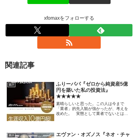
xfomaxをフォローする
関連記事
ふりーパパ『ゼロから純資産5億
書評
円を築いた私の投資法』
★★★★★
素晴らしいと思った。この人は今まで
「業者」的先入観が強かったが、考えを
改めた。 実態として業者でないとは言
えないと思うし、業者として良心的かど
うかも（体験したことがないので）もち
ろんわからないが、本人の投資家として
の実力は間違いないと思う。...
エヴァン・オズノス『ネオ・チャ
書評