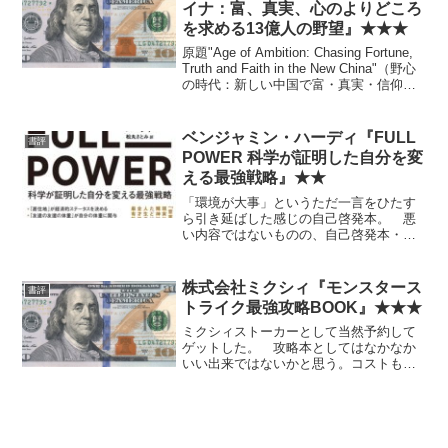
イナ：富、真実、心のよりどころ
を求める13億人の野望』★★★
原題"Age of Ambition: Chasing Fortune,
Truth and Faith in the New China"（野心
の時代：新しい中国で富・真実・信仰を
追い求める） 期待ほどではないが結構
面白かった。内容が多岐...
ベンジャミン・ハーディ『FULL
書評
POWER 科学が証明した自分を変
える最強戦略』★★
「環境が大事」というただ一言をひたす
ら引き延ばした感じの自己啓発本。 悪
い内容ではないものの、自己啓発本・ラ
イフハック本にある程度相場観ができて
いる人間には不要かもしれない。そうで
ないなら、それなりにまとまりは良くて
株式会社ミクシィ『モンスタース
書評
有用かもしれない。
トライク最強攻略BOOK』★★★
ミクシィストーカーとして当然予約して
ゲットした。 攻略本としてはなかなか
いい出来ではないかと思う。コストも安
いのでモンストがどんなものか知りたい
人にもおすすめ。 あえて欠点を言え
ば、ちょっと発色が悪いような気がする
が、それすらも昔のビックリ...