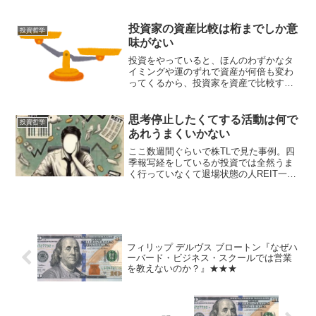
る相場もあったり。 ハクレイさん
(@hakureifarm) 2018年12月30日 「あ
り...
投資家の資産比較は桁までしか意
投資哲学
味がない
投資をやっていると、ほんのわずかなタ
イミングや運のずれで資産が何倍も変わ
ってくるから、投資家を資産で比較する
ことは、その是非自体は別の話として
も、桁の数ぐらいまでしか意味を持たな
いだろう。 たとえば、兆級・千億級・
思考停止したくてする活動は何で
投資哲学
百億級・十億級・一億級・一...
あれうまくいかない
ここ数週間ぐらいで株TLで見た事例。四
季報写経をしているが投資では全然うま
く行っていなくて退場状態の人REIT一銘
柄全力でFIREしたけどそれが下がって苦
しそうな人ドケチ節約で1億円貯めたけど
昨今の円安インフレで価値が激減して鬱
の人 どれも...
フィリップ デルヴス ブロートン『なぜハ
ーバード・ビジネス・スクールでは営業
を教えないのか？』★★★