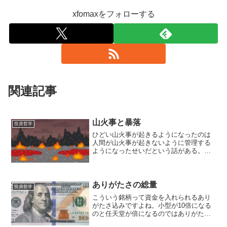
xfomaxをフォローする
関連記事
山火事と暴落
投資哲学
ひどい山火事が起きるようになったのは
人間が山火事が起きないように管理する
ようになったせいだという話がある。
山では光合成により常に有機物≒可燃物
が生成されている。火種も雷など常に存
在している。燃焼以外で消費される有機
物の総量が不変だとすれば...
ありがたさの総量
投資哲学
こういう銘柄って資金を入れられるあり
がたさ込みですよね。小型が10倍になる
のと任天堂が倍になるのではありがたさ
の総量が全然違って、だからこそ発生す